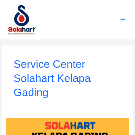
Lewati
ke
konten
Service Center
Solahart Kelapa
Gading
Customer
Service
Solahart