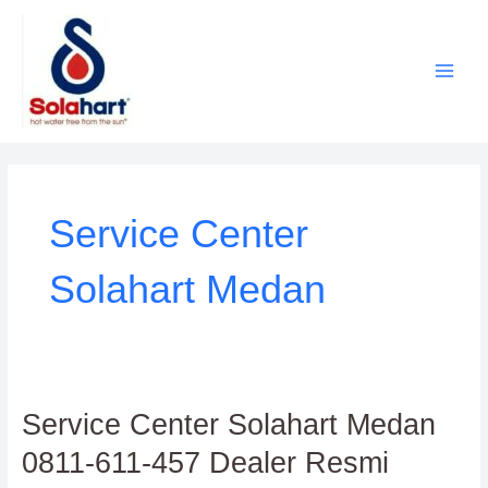
Lewati
ke
konten
Service Center
Solahart Medan
Service
Service Center Solahart Medan
Center
0811-611-457 Dealer Resmi
Solahart
Medan