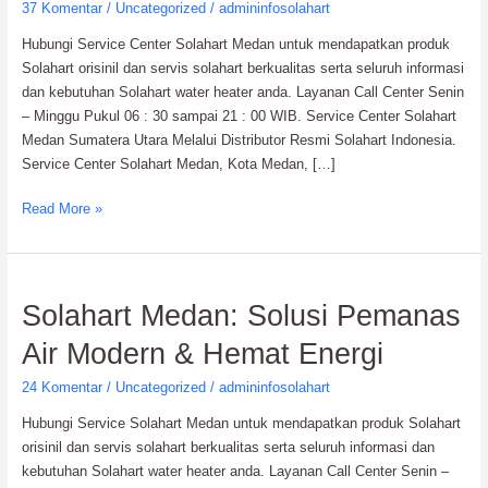
37 Komentar
/
Uncategorized
/
admininfosolahart
0811-
Hubungi Service Center Solahart Medan untuk mendapatkan produk
611-
Solahart orisinil dan servis solahart berkualitas serta seluruh informasi
457
dan kebutuhan Solahart water heater anda. Layanan Call Center Senin
Dealer
– Minggu Pukul 06 : 30 sampai 21 : 00 WIB. Service Center Solahart
Resmi
Medan Sumatera Utara Melalui Distributor Resmi Solahart Indonesia.
Service Center Solahart Medan, Kota Medan, […]
Read More »
Solahart
Solahart Medan: Solusi Pemanas
Medan:
Air Modern & Hemat Energi
Solusi
Pemanas
24 Komentar
/
Uncategorized
/
admininfosolahart
Air
Hubungi Service Solahart Medan untuk mendapatkan produk Solahart
Modern
orisinil dan servis solahart berkualitas serta seluruh informasi dan
&
kebutuhan Solahart water heater anda. Layanan Call Center Senin –
Hemat