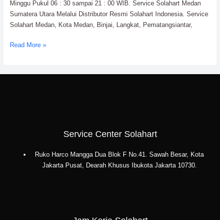
Minggu Pukul 06 : 30 sampai 21 : 00 WIB. Service Solahart Medan
Energi
Sumatera Utara Melalui Distributor Resmi Solahart Indonesia. Service
Solahart Medan, Kota Medan, Binjai, Langkat, Pematangsiantar,
Read More »
Service Center Solahart
Ruko Harco Mangga Dua Blok F No.41. Sawah Besar, Kota
Jakarta Pusat, Dearah Khusus Ibukota Jakarta 10730.