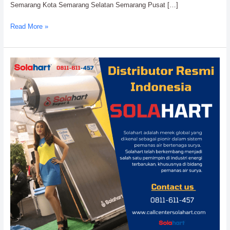
Semarang Kota Semarang Selatan Semarang Pusat […]
Read More »
Service
Center
Solahart
Semarang
Dealer
Resmi