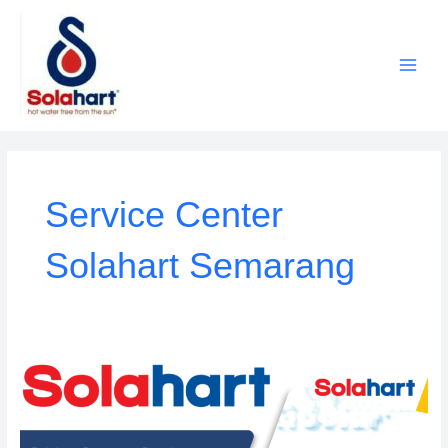
Lewati
ke
konten
Service Center
Solahart Semarang
Solahart
Water
Heater
Semarang