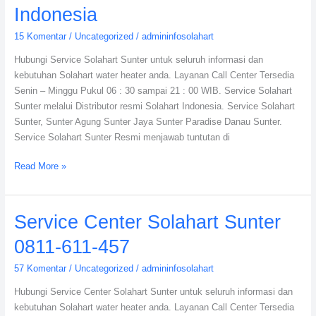
Indonesia
15 Komentar
/
Uncategorized
/
admininfosolahart
Hubungi Service Solahart Sunter untuk seluruh informasi dan
kebutuhan Solahart water heater anda. Layanan Call Center Tersedia
Senin – Minggu Pukul 06 : 30 sampai 21 : 00 WIB. Service Solahart
Sunter melalui Distributor resmi Solahart Indonesia. Service Solahart
Sunter, Sunter Agung Sunter Jaya Sunter Paradise Danau Sunter.
Service Solahart Sunter Resmi menjawab tuntutan di
Read More »
Service
Service Center Solahart Sunter
Center
0811-611-457
Solahart
Sunter
57 Komentar
/
Uncategorized
/
admininfosolahart
0811-
Hubungi Service Center Solahart Sunter untuk seluruh informasi dan
611-
kebutuhan Solahart water heater anda. Layanan Call Center Tersedia
457