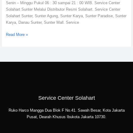
Senin – Minggu Pukul 06 : 30 sampai 21 : 00 WIB. Service Center
Solahart Sunter Melalui Distributor Resmi Solahart. Service Center
Solahart Sunter, Sunter Agung, Sunter Karya, Sunter Paradise, Sunter
Karya, Danau Sunter, Sunter Mall. Service
Read More »
Service Center Solahart
Ruko Harco Mangga Dua Blok F No.41. Sawah Besar, Kota Jakarta
Pusat, Dearah Khusus Ibukota Jakarta 10730.