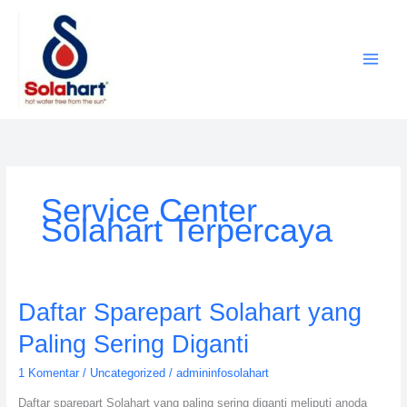
Lewati
ke
konten
Service Center
Solahart Terpercaya
Daftar
Daftar Sparepart Solahart yang
Sparepart
Paling Sering Diganti
Solahart
yang
1 Komentar
/
Uncategorized
/
admininfosolahart
Paling
Daftar sparepart Solahart yang paling sering diganti meliputi anoda
Sering