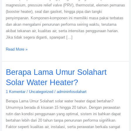
magnesium, pressure relief valve (PRV), thermostat, elemen pemanas
Diganti
(booster heater), seal dan gasket, hingga pipa dan tangki
penyimpanan. Komponen-komponen ini memiliki masa pakai terbatas
dan akan mengalami penurunan performa seiring waktu, terutama
akibat tekanan air, kualitas air, serta intensitas penggunaan harian.
Jika tidak segera diganti, sparepart […]
Read More »
Berapa
Berapa Lama Umur Solahart
Lama
Solar Water Heater?
Umur
Solahart
1 Komentar
/
Uncategorized
/
admininfosolahart
Solar
Berapa Lama Umur Solahart solar water heater dapat bertahan?
Water
Umumnya berada di kisaran 15 hingga 20 tahun. Dengan perawatan
Heater?
rutin dan kondisi penggunaan yang optimal, sistem ini bahkan dapat
bertahan lebih dari 20 tahun tanpa penurunan performa signifikan.
Faktor seperti kualitas air, instalasi, serta perawatan berkala sangat