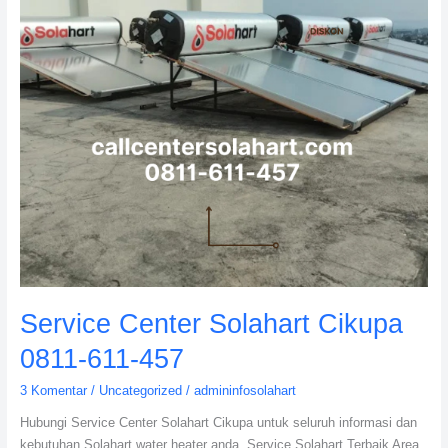
457
Service Center Solahart Cikupa
0811-611-457
3 Komentar
/
Uncategorized
/
admininfosolahart
Hubungi Service Center Solahart Cikupa untuk seluruh informasi dan
kebutuhan Solahart water heater anda. Service Solahart Terbaik Area