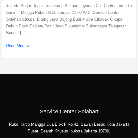
Jakarta Bogor Depok Tangerang Bekasi. Layanan Call Center Tersedia
Senin – Minggu Pukul 06:30 sampai 21:00 WIB. Service Center
Solahart Cikupa, Bitung Jaya Bojong Budi Mulya Cibadak Cikupa
Dukuh Pasir Gadung Pasir Jaya Sukadamai Sukanagara Talagasari
Bunder […]
Read More »
Service Center Solahart
Ruko Harco Mangga Dua Blok F No.41. Sawah Besar, Kota Jakarta
Pusat, Dearah Khusus Ibukota Jakarta 10730.