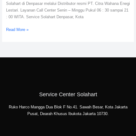
Solahart di Denpasar melalui Distributor resmi PT. Citra Wahana Enegi
Lestari. Layanan Call Center Senin – Minggu Pukul 06 : 30 sampai 21
: 00 WITA. Service Solahart Denpasar, Kota
Read More »
Service Center Solahart
Ruko Harco Mangga Dua Blok F No.41. Sawah Besar, Kota Jakarta
Pusat, Dearah Khusus Ibukota Jakarta 10730.