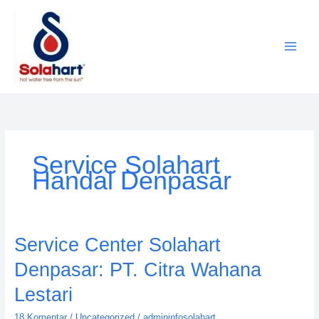
Lewati
ke
konten
Service Solahart
Handal Denpasar
Service
Service Center Solahart
Center
Denpasar: PT. Citra Wahana
Solahart
Denpasar:
Lestari
PT.
18 Komentar
/
Uncategorized
/
admininfosolahart
Citra