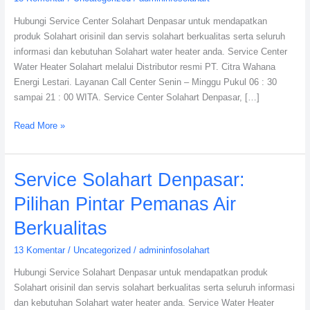
Wahana
Hubungi Service Center Solahart Denpasar untuk mendapatkan
Lestari
produk Solahart orisinil dan servis solahart berkualitas serta seluruh
informasi dan kebutuhan Solahart water heater anda. Service Center
Water Heater Solahart melalui Distributor resmi PT. Citra Wahana
Energi Lestari. Layanan Call Center Senin – Minggu Pukul 06 : 30
sampai 21 : 00 WITA. Service Center Solahart Denpasar, […]
Read More »
Service
Service Solahart Denpasar:
Solahart
Pilihan Pintar Pemanas Air
Denpasar:
Pilihan
Berkualitas
Pintar
13 Komentar
/
Uncategorized
/
admininfosolahart
Pemanas
Air
Hubungi Service Solahart Denpasar untuk mendapatkan produk
Berkualitas
Solahart orisinil dan servis solahart berkualitas serta seluruh informasi
dan kebutuhan Solahart water heater anda. Service Water Heater