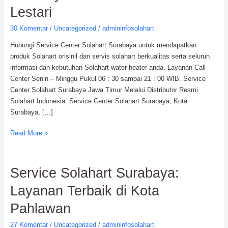
Surabaya:
Lestari
PT.
30 Komentar
/
Uncategorized
/
admininfosolahart
Citra
Wahana
Hubungi Service Center Solahart Surabaya untuk mendapatkan
Lestari
produk Solahart orisinil dan servis solahart berkualitas serta seluruh
informasi dan kebutuhan Solahart water heater anda. Layanan Call
Center Senin – Minggu Pukul 06 : 30 sampai 21 : 00 WIB. Service
Center Solahart Surabaya Jawa Timur Melalui Distributor Resmi
Solahart Indonesia. Service Center Solahart Surabaya, Kota
Surabaya, […]
Read More »
Service
Service Solahart Surabaya:
Solahart
Layanan Terbaik di Kota
Surabaya:
Layanan
Pahlawan
Terbaik
27 Komentar
/
Uncategorized
/
admininfosolahart
di