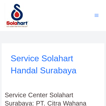
Lewati
ke
konten
Service Solahart
Handal Surabaya
Service
Service Center Solahart
Center
Surabaya: PT. Citra Wahana
Solahart