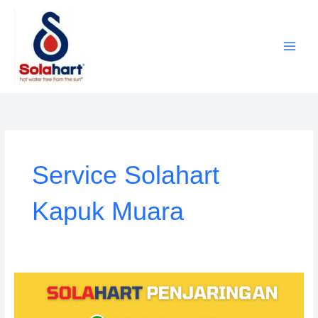
Lewati
ke
konten
Service Solahart
Kapuk Muara
Service
Solahart
Penjaringan: