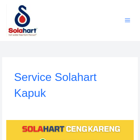
Lewati
ke
konten
Service Solahart
Kapuk
Service
Solahart
Cengkareng: