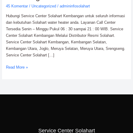
Kembangan
45 Komentar
/
Uncategorized
/
admininfosolahart
0811-
Hubungi Service Center Solahart Kembangan untuk seluruh informasi
611-
dan kebutuhan Solahart water heater anda. Layanan Call Center
457
Tersedia Senin – Minggu Pukul 06 : 30 sampai 21 : 00 WIB. Service
Center Solahart Kembangan Melalui Distributor Resmi Solahart.
Service Center Solahart Kembangan, Kembangan Selatan,
Kembangan Utara, Joglo, Meruya Selatan, Meruya Utara, Srengseng.
Service Center Solahart […]
Read More »
Service Center Solahart