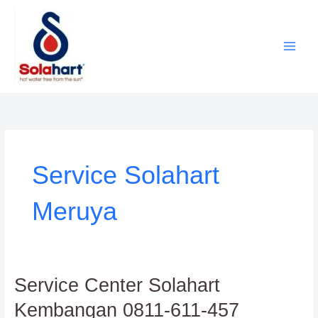
Lewati
ke
konten
Service Solahart
Meruya
Service
Service Center Solahart
Center
Kembangan 0811-611-457
Solahart