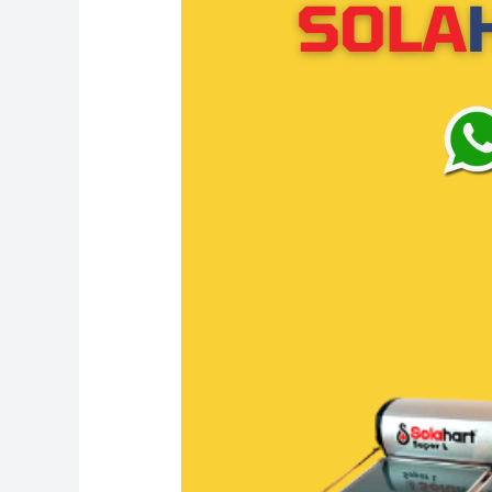
Penjaringan:
Distributor
resmi
Solahart
Indonesia