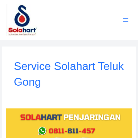
Lewati
ke
konten
Service Solahart Teluk
Gong
Service
Solahart
Penjaringan:
Distributor