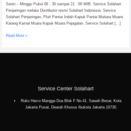
Senin – Minggu Pukul 06 : 30 sampai 21 : 00 WIB. Service Solahart
Penjaringan melalui Distributor resmi Solahart Indonesia. Service
Solahart Penjaringan, Pluit Pantai Indah Kapuk Pantai Mutiara Muara
Karang Kamal Muara Kapuk Muara Pejagalan. Service Solahart […]
Read More »
Service Center Solahart
Ruko Harco Mangga Dua Blok F No.41. Sawah Besar, Kota
Jakarta Pusat, Dearah Khusus Ibukota Jakarta 10730.