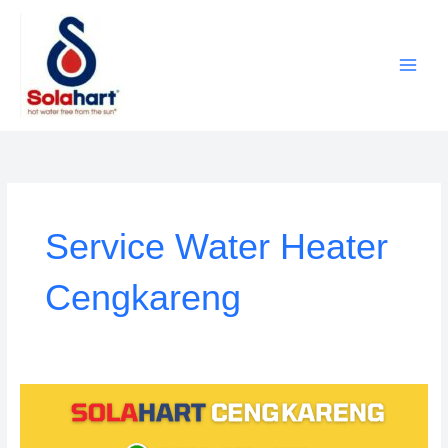
Lewati
ke
konten
Service Water Heater
Cengkareng
Service
Solahart
Cengkareng: