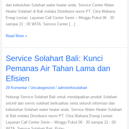
dan kebutuhan Solahart water heater anda. Service Center Water
Lestari
Heater Solahart di Bali melalui Distributor resmi PT. Citra Wahana
Enegi Lestari. Layanan Call Center Senin – Minggu Pukul 06 : 30
sampai 21 : 00 WITA. Service Center […]
Read More »
Service
Service Solahart Bali: Kunci
Solahart
Pemanas Air Tahan Lama dan
Bali:
Kunci
Efisien
Pemanas
29 Komentar
/
Uncategorized
/
admininfosolahart
Air
Tahan
Hubungi Service Solahart Bali untuk mendapatkan produk Solahart
Lama
orisinil dan servis solahart berkualitas serta seluruh informasi dan
dan
kebutuhan Solahart water heater anda. Service Water Heater Solahart
Efisien
di Bali melalui Distributor resmi PT. Citra Wahana Energi Lestari.
Layanan Call Center Senin – Minggu Pukul 06 : 30 sampai 21 : 00
WITA. Service Solahart Bali, Pulau