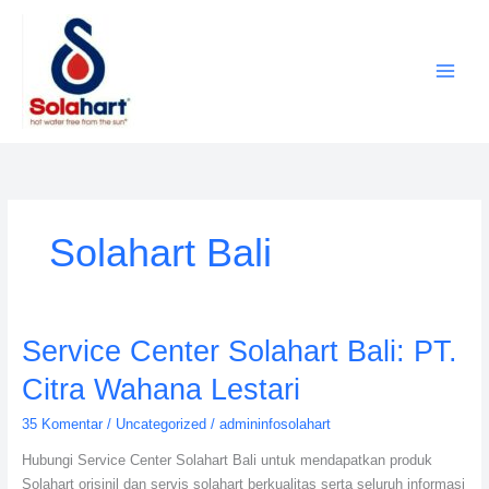
Lewati
ke
konten
Solahart Bali
Service
Service Center Solahart Bali: PT.
Center
Citra Wahana Lestari
Solahart
Bali:
35 Komentar
/
Uncategorized
/
admininfosolahart
PT.
Hubungi Service Center Solahart Bali untuk mendapatkan produk
Citra
Solahart orisinil dan servis solahart berkualitas serta seluruh informasi
Wahana