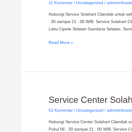
11 Komentar
/
Uncategorized
/
admininfosol
Hubungi Service Solahart Cilandak untuk se
: 30 sampai 21 : 00 WIB. Service Solahart C
Labu Cipete Selatan Gandaria Selatan. Ser
Read More »
Service
Service Center Sola
Center
51 Komentar
/
Uncategorized
/
admininfosol
Solahart
Cilandak
Hubungi Service Center Solahart Cilandak u
0811-
Pukul 06 : 30 sampai 21 : 00 WIB. Service Ce