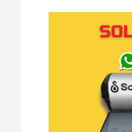
Service
Solahart
Cilandak:
Distributor
resmi
Solahart
Indonesia