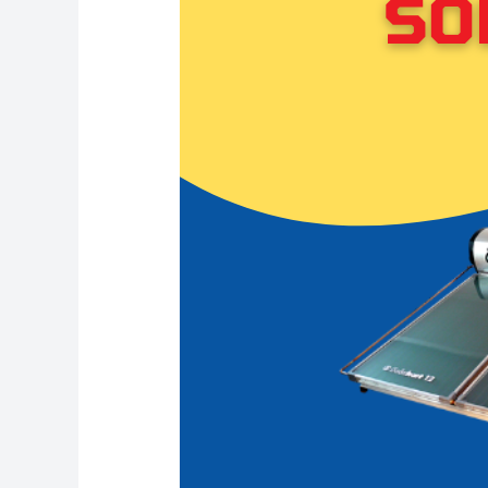
Heater
Cilandak:
Solahart
Indonesia