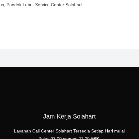
lus, Pondok Labu. Service Center Solahart
Jam Kerja Solahart
Layanan Call Center Solahart Tersedia Setiap Hari mulai
Pukul 07.00 sampai 21.00 WIB.