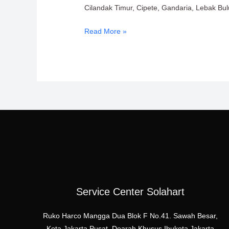
611-
Cilandak Timur, Cipete, Gandaria, Lebak Bu
457
Read More »
Service Center Solahart
Ruko Harco Mangga Dua Blok F No.41. Sawah Besar,
Kota Jakarta Pusat, Dearah Khusus Ibukota Jakarta