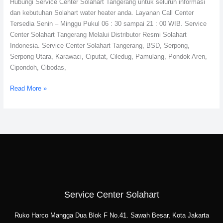
Hubungi Service Center Solahart Tangerang untuk seluruh informasi
dan kebutuhan Solahart water heater anda. Layanan Call Center
Tersedia Senin – Minggu Pukul 06 : 30 sampai 21 : 00 WIB. Service
Center Solahart Tangerang Melalui Distributor Resmi Solahart
Indonesia. Service Center Solahart Tangerang, BSD, Serpong,
Serpong Utara, Karawaci, Ciputat, Ciledug, Pamulang, Pondok Aren,
Cipondoh, Cibodas,
Read More »
Service Center Solahart
Ruko Harco Mangga Dua Blok F No.41. Sawah Besar, Kota Jakarta