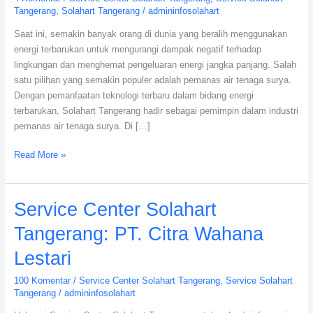
Tangerang
,
Solahart Tangerang
/
admininfosolahart
Citra
Wahana
Saat ini, semakin banyak orang di dunia yang beralih menggunakan
Lestari
energi terbarukan untuk mengurangi dampak negatif terhadap
lingkungan dan menghemat pengeluaran energi jangka panjang. Salah
satu pilihan yang semakin populer adalah pemanas air tenaga surya.
Dengan pemanfaatan teknologi terbaru dalam bidang energi
terbarukan, Solahart Tangerang hadir sebagai pemimpin dalam industri
pemanas air tenaga surya. Di […]
Read More »
Service
Service Center Solahart
Center
Tangerang: PT. Citra Wahana
Solahart
Tangerang:
Lestari
PT.
100 Komentar
/
Service Center Solahart Tangerang
,
Service Solahart
Citra
Tangerang
/
admininfosolahart
Wahana
Lestari