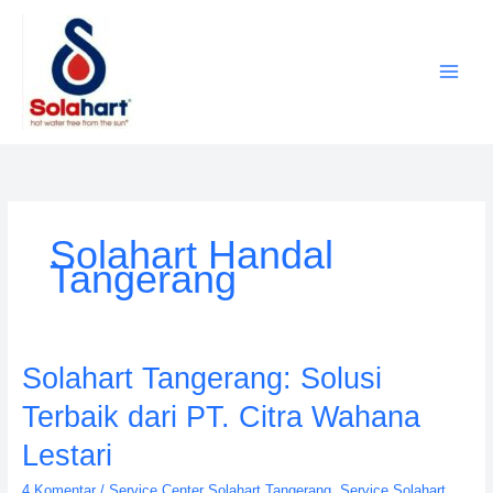
Lewati
ke
konten
Solahart Handal
Tangerang
Solahart
Solahart Tangerang: Solusi
Tangerang:
Terbaik dari PT. Citra Wahana
Solusi
Terbaik
Lestari
dari
4 Komentar
/
Service Center Solahart Tangerang
,
Service Solahart
PT.