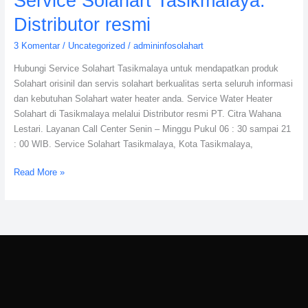
Service Solahart Tasikmalaya:
Distributor resmi
3 Komentar
/
Uncategorized
/
admininfosolahart
Hubungi Service Solahart Tasikmalaya untuk mendapatkan produk
Solahart orisinil dan servis solahart berkualitas serta seluruh informasi
dan kebutuhan Solahart water heater anda. Service Water Heater
Solahart di Tasikmalaya melalui Distributor resmi PT. Citra Wahana
Lestari. Layanan Call Center Senin – Minggu Pukul 06 : 30 sampai 21
: 00 WIB. Service Solahart Tasikmalaya, Kota Tasikmalaya,
Read More »