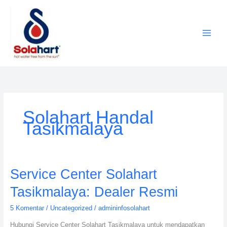
Lewati
ke
konten
Solahart Handal
Tasikmalaya
Service
Service Center Solahart
Center
Tasikmalaya: Dealer Resmi
Solahart
Tasikmalaya:
5 Komentar
/
Uncategorized
/
admininfosolahart
Dealer
Hubungi Service Center Solahart Tasikmalaya untuk mendapatkan
Resmi