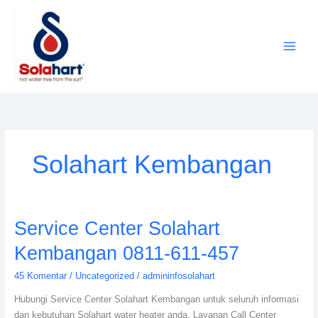
Lewati
ke
konten
Solahart Kembangan
Service
Service Center Solahart
Center
Kembangan 0811-611-457
Solahart
Kembangan
45 Komentar
/
Uncategorized
/
admininfosolahart
0811-
Hubungi Service Center Solahart Kembangan untuk seluruh informasi
611-
dan kebutuhan Solahart water heater anda. Layanan Call Center
457