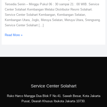
Tersedia Senin – Minggu Pukul 06 : 30 sampai 21 : 00 WIB. Service
Center Solahart Kembangan Melalui Distributor Resmi Solahart.
Service Center Solahart Kembangan, Kembangan Selatan,
Kembangan Utara, Joglo, Meruya Selatan, Meruya Utara, Srengseng.
Service Center Solahart […]
Read More »
Service Center Solahart
Ruko Harco Mangga Dua Blok F No.41. Sawah Besar, Kota Jakarta
Pusat, Dearah Khusus Ibukota Jakarta 10730.