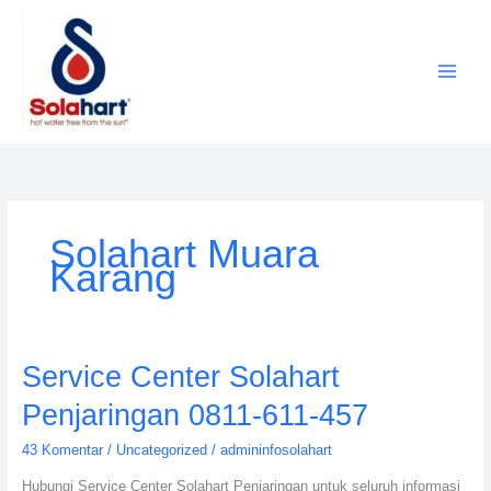
Lewati
ke
konten
Solahart Muara
Karang
Service
Service Center Solahart
Center
Penjaringan 0811-611-457
Solahart
Penjaringan
43 Komentar
/
Uncategorized
/
admininfosolahart
0811-
Hubungi Service Center Solahart Penjaringan untuk seluruh informasi
611-