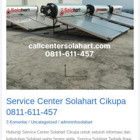
457
Service Center Solahart Cikupa
0811-611-457
3 Komentar
/
Uncategorized
/
admininfosolahart
Hubungi Service Center Solahart Cikupa untuk seluruh informasi dan
kebutuhan Solahart water heater anda. Service Solahart Terbaik Area