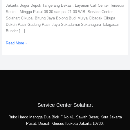
Jakarta Bogor Depok Tangerang Bekasi. Layanan Call Center Tersedia
Senin – Minggu Pukul 06:30 sampai 21:00 WIB. Service Center
Solahart Cikupa, Bitung Jaya Bojong Budi Mulya Cibadak Cikupa
Dukuh Pasir Gadung Pasir Jaya Sukadamai Sukanagara Talagasari
Bunder […]
Read More »
Service Center Solahart
Ruko Harco Mangga Dua Blok F No.41. Sawah Besar, Kota Jakarta
Pusat, Dearah Khusus Ibukota Jakarta 10730.