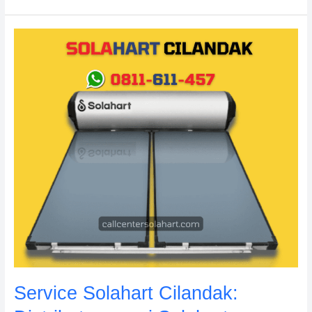
Service
Solahart
Cilandak:
Distributor
resmi
Solahart
Indonesia
Service Solahart Cilandak: