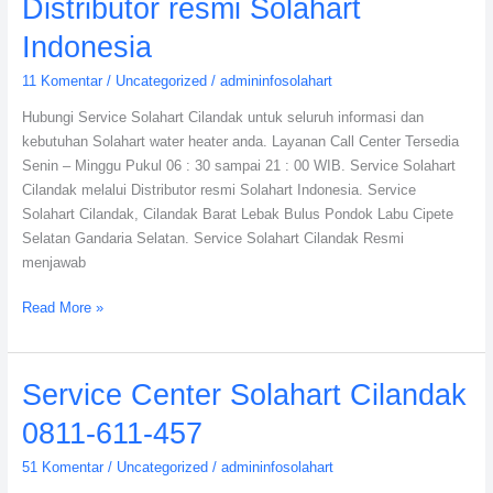
Distributor resmi Solahart
Indonesia
11 Komentar
/
Uncategorized
/
admininfosolahart
Hubungi Service Solahart Cilandak untuk seluruh informasi dan
kebutuhan Solahart water heater anda. Layanan Call Center Tersedia
Senin – Minggu Pukul 06 : 30 sampai 21 : 00 WIB. Service Solahart
Cilandak melalui Distributor resmi Solahart Indonesia. Service
Solahart Cilandak, Cilandak Barat Lebak Bulus Pondok Labu Cipete
Selatan Gandaria Selatan. Service Solahart Cilandak Resmi
menjawab
Read More »
Service
Service Center Solahart Cilandak
Center
0811-611-457
Solahart
Cilandak
51 Komentar
/
Uncategorized
/
admininfosolahart
0811-