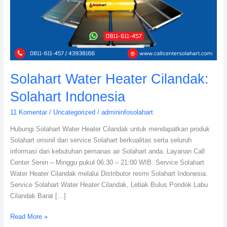
Solahart Water Heater Cilandak:
Solahart Indonesia
11 Komentar
/
Uncategorized
/
admininfosolahart
Hubungi Solahart Water Heater Cilandak untuk mendapatkan produk
Solahart orisinil dan service Solahart berkualitas serta seluruh
informasi dan kebutuhan pemanas air Solahart anda. Layanan Call
Center Senin – Minggu pukul 06:30 – 21:00 WIB. Service Solahart
Water Heater Cilandak melalui Distributor resmi Solahart Indonesia.
Service Solahart Water Heater Cilandak, Lebak Bulus Pondok Labu
Cilandak Barat […]
Read More »