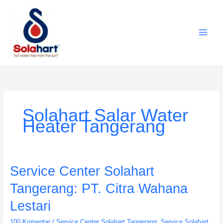
Lewati
ke
konten
Solahart Salar Water
Heater Tangerang
Service
Service Center Solahart
Center
Tangerang: PT. Citra Wahana
Solahart
Tangerang:
Lestari
PT.
100 Komentar
/
Service Center Solahart Tangerang
,
Service Solahart
Citra