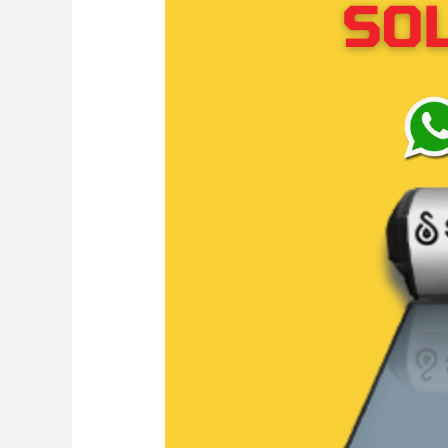
Solahart
Serpong:
Dealer
resmi
Solahart