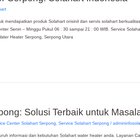
hart
 mendapatkan produk Solahart orisinil dan servis solahart berkualita
nter Senin – Minggu Pukul 06 : 30 sampai 21 : 00 WIB. Service Solaha
 Water Heater Serpong, Serpong Utara
pong: Solusi Terbaik untuk Masal
ice Center Solahart Serpong
,
Service Solahart Serpong
/
admininfosola
uruh informasi dan kebutuhan Solahart water heater anda. Layanan Cal