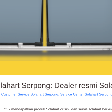
lahart Serpong: Dealer resmi Sol
,
Customer Service Solahart Serpong
,
Service Center Solahart Serpon
ntuk mendapatkan produk Solahart orisinil dan servis solahart berkua