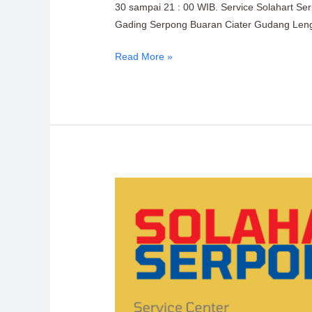
Terbaik
30 sampai 21 : 00 WIB. Service Solahart Se
untuk
Gading Serpong Buaran Ciater Gudang Leng
Masalah
Solahart
Read More »
Service
Center
Solahart
Serpong
0811-
611-
457