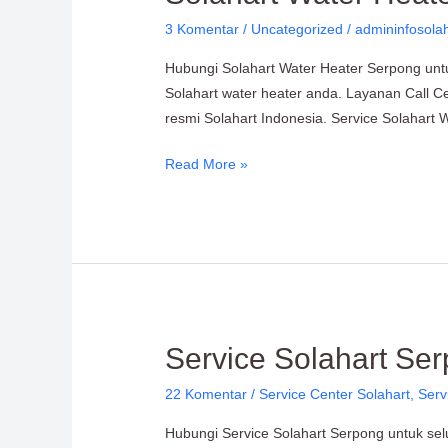
3 Komentar
/
Uncategorized
/
admininfosola
Hubungi Solahart Water Heater Serpong untuk
Solahart water heater anda. Layanan Call Ce
resmi Solahart Indonesia. Service Solahart
Read More »
Service
Service Solahart Ser
Solahart
22 Komentar
/
Service Center Solahart
,
Serv
Serpong:
Solusi
Hubungi Service Solahart Serpong untuk sel