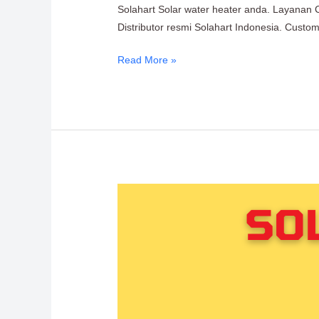
Solahart Solar water heater anda. Layanan 
Distributor resmi Solahart Indonesia. Cust
Read More »
Solahart
Water
Heater
Serpong:
Solahart
Indonesia