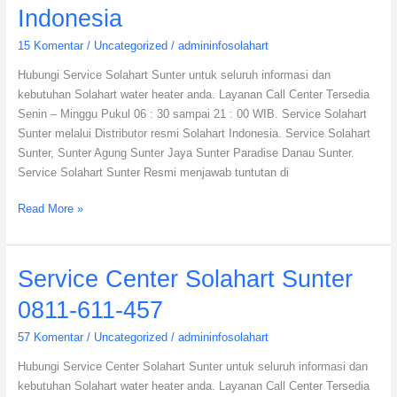
Indonesia
15 Komentar
/
Uncategorized
/
admininfosolahart
Hubungi Service Solahart Sunter untuk seluruh informasi dan
kebutuhan Solahart water heater anda. Layanan Call Center Tersedia
Senin – Minggu Pukul 06 : 30 sampai 21 : 00 WIB. Service Solahart
Sunter melalui Distributor resmi Solahart Indonesia. Service Solahart
Sunter, Sunter Agung Sunter Jaya Sunter Paradise Danau Sunter.
Service Solahart Sunter Resmi menjawab tuntutan di
Read More »
Service
Service Center Solahart Sunter
Center
0811-611-457
Solahart
Sunter
57 Komentar
/
Uncategorized
/
admininfosolahart
0811-
Hubungi Service Center Solahart Sunter untuk seluruh informasi dan
611-
kebutuhan Solahart water heater anda. Layanan Call Center Tersedia
457