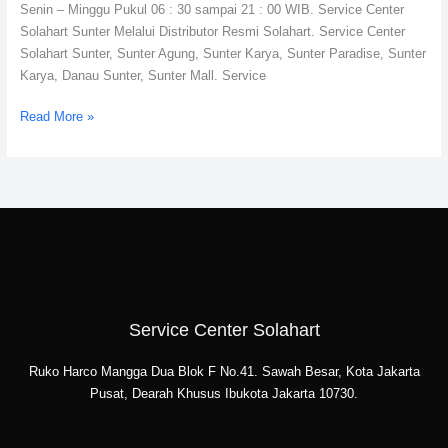
Senin – Minggu Pukul 06 : 30 sampai 21 : 00 WIB. Service Center
Solahart Sunter Melalui Distributor Resmi Solahart. Service Center
Solahart Sunter, Sunter Agung, Sunter Karya, Sunter Paradise, Sunter
Karya, Danau Sunter, Sunter Mall. Service
Read More »
Service Center Solahart
Ruko Harco Mangga Dua Blok F No.41. Sawah Besar, Kota Jakarta
Pusat, Dearah Khusus Ibukota Jakarta 10730.