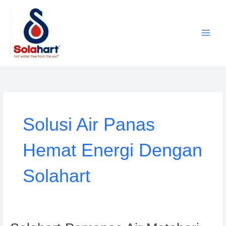
Lewati
ke
konten
Solusi Air Panas
Hemat Energi Dengan
Solahart
Solahart