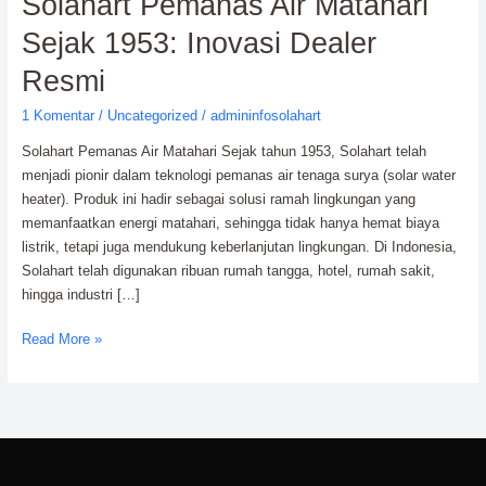
Solahart Pemanas Air Matahari
Pemanas
Sejak 1953: Inovasi Dealer
Air
Matahari
Resmi
Sejak
1 Komentar
/
Uncategorized
/
admininfosolahart
1953:
Inovasi
Solahart Pemanas Air Matahari Sejak tahun 1953, Solahart telah
Dealer
menjadi pionir dalam teknologi pemanas air tenaga surya (solar water
Resmi
heater). Produk ini hadir sebagai solusi ramah lingkungan yang
memanfaatkan energi matahari, sehingga tidak hanya hemat biaya
listrik, tetapi juga mendukung keberlanjutan lingkungan. Di Indonesia,
Solahart telah digunakan ribuan rumah tangga, hotel, rumah sakit,
hingga industri […]
Read More »