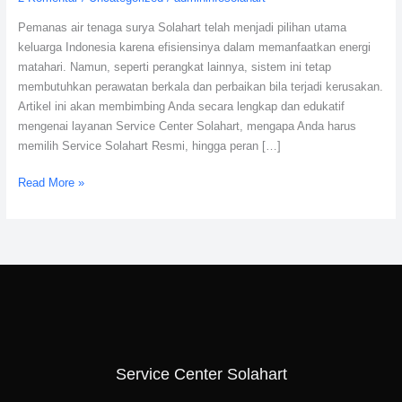
Air
Pemanas air tenaga surya Solahart telah menjadi pilihan utama
Tenaga
keluarga Indonesia karena efisiensinya dalam memanfaatkan energi
Surya
matahari. Namun, seperti perangkat lainnya, sistem ini tetap
membutuhkan perawatan berkala dan perbaikan bila terjadi kerusakan.
Artikel ini akan membimbing Anda secara lengkap dan edukatif
mengenai layanan Service Center Solahart, mengapa Anda harus
memilih Service Solahart Resmi, hingga peran […]
Read More »
Service Center Solahart