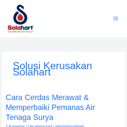
Lewati
ke
konten
Solusi Kerusakan
Solahart
Cara
Cara Cerdas Merawat &
Cerdas
Memperbaiki Pemanas Air
Merawat
&
Tenaga Surya
Memperbaiki
2 Komentar
/
Uncategorized
/
admininfosolahart
Pemanas