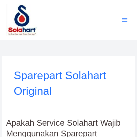
Lewati
ke
konten
Sparepart Solahart
Original
Apakah
Apakah Service Solahart Wajib
Service
Menggunakan Sparepart
Solahart