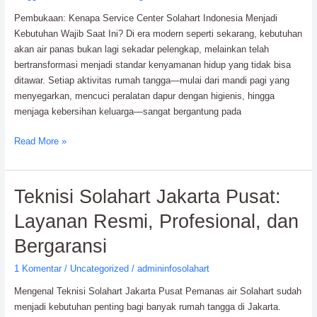
dan
Pembukaan: Kenapa Service Center Solahart Indonesia Menjadi
Bergaransi
Kebutuhan Wajib Saat Ini? Di era modern seperti sekarang, kebutuhan
akan air panas bukan lagi sekadar pelengkap, melainkan telah
bertransformasi menjadi standar kenyamanan hidup yang tidak bisa
ditawar. Setiap aktivitas rumah tangga—mulai dari mandi pagi yang
menyegarkan, mencuci peralatan dapur dengan higienis, hingga
menjaga kebersihan keluarga—sangat bergantung pada
Read More »
Teknisi
Teknisi Solahart Jakarta Pusat:
Solahart
Layanan Resmi, Profesional, dan
Jakarta
Pusat:
Bergaransi
Layanan
1 Komentar
/
Uncategorized
/
admininfosolahart
Resmi,
Profesional,
Mengenal Teknisi Solahart Jakarta Pusat Pemanas air Solahart sudah
dan
menjadi kebutuhan penting bagi banyak rumah tangga di Jakarta.
Bergaransi