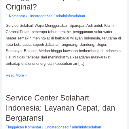
Wajib
Original?
Menggunakan
1 Komentar
/
Uncategorized
/
admininfosolahart
Sparepart
Original?
Service Solahart Wajib Menggunakan Sparepart Asli untuk Klaim
Garansi Dalam beberapa tahun terakhir, penggunaan solar water
heater semakin meningkat di berbagai wilayah Indonesia, terutama di
kota-kota padat seperti Jakarta, Tangerang, Bandung, Bogor,
Surabaya, Bali dan Medan hingga kawasan berkembang di Indonesia.
Hal ini tidak terlepas dari meningkatnya kesadaran masyarakat
terhadap efisiensi energi dan kebutuhan air […]
Read More »
Service
Service Center Solahart
Center
Indonesia: Layanan Cepat, dan
Solahart
Indonesia:
Bergaransi
Layanan
Tinggalkan Komentar
/
Uncategorized
/
admininfosolahart
Cepat,