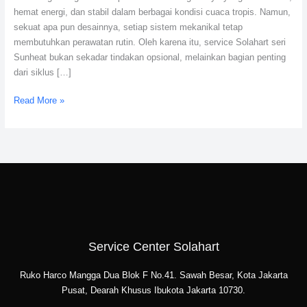
hemat energi, dan stabil dalam berbagai kondisi cuaca tropis. Namun,
sekuat apa pun desainnya, setiap sistem mekanikal tetap
membutuhkan perawatan rutin. Oleh karena itu, service Solahart seri
Sunheat bukan sekadar tindakan opsional, melainkan bagian penting
dari siklus […]
Read More »
Service Center Solahart
Ruko Harco Mangga Dua Blok F No.41. Sawah Besar, Kota Jakarta
Pusat, Dearah Khusus Ibukota Jakarta 10730.