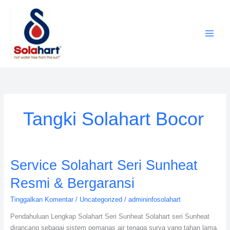
Lewati
ke
konten
Tangki Solahart Bocor
Service
Service Solahart Seri Sunheat
Solahart
Resmi & Bergaransi
Seri
Sunheat
Tinggalkan Komentar
/
Uncategorized
/
admininfosolahart
Resmi
Pendahuluan Lengkap Solahart Seri Sunheat Solahart seri Sunheat
&
dirancang sebagai sistem pemanas air tenaga surya yang tahan lama,
Bergaransi