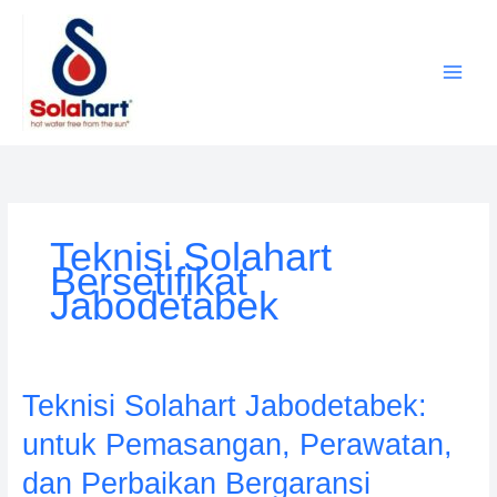
Lewati
ke
konten
Teknisi Solahart
Bersetifikat
Jabodetabek
Teknisi
Teknisi Solahart Jabodetabek:
Solahart
untuk Pemasangan, Perawatan,
Jabodetabek:
untuk
dan Perbaikan Bergaransi
Pemasangan,