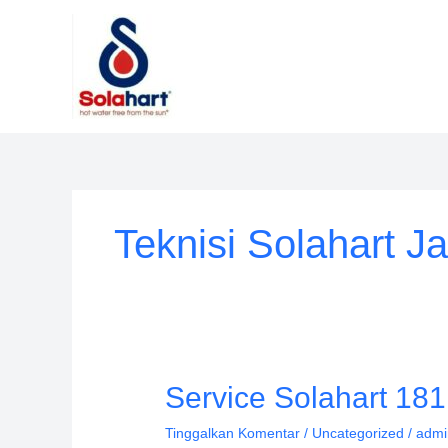
Lewati
ke
konten
Teknisi Solahart J
Service
Service Solahart 18
Solahart
Tinggalkan Komentar
/
Uncategorized
/
admi
181