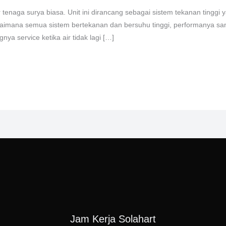
enaga surya biasa. Unit ini dirancang sebagai sistem tekanan tinggi ya
agaimana semua sistem bertekanan dan bersuhu tinggi, performanya sa
nya service ketika air tidak lagi […]
Jam Kerja Solahart