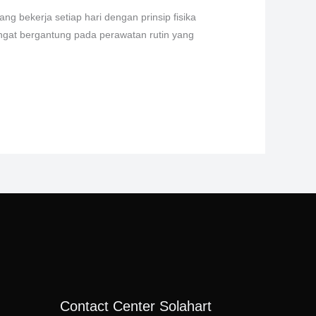
ng bekerja setiap hari dengan prinsip fisika
ngat bergantung pada perawatan rutin yang
Contact Center Solahart