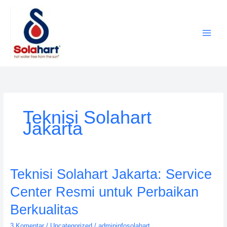
Lewati
ke
konten
Teknisi Solahart
Jakarta
Teknisi
Teknisi Solahart Jakarta: Service
Solahart
Center Resmi untuk Perbaikan
Jakarta:
Service
Berkualitas
Center
3 Komentar
/
Uncategorized
/
admininfosolahart
Resmi