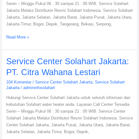
Senin – Minggu Pukul 06 : 30 sampai 21 : 00 WIB. Service Solahart
Jakarta Melalui Distributor Resmi Solahart Indonesia. Service Solahart
Jakarta, Jakarta Selatan, Jakarta Barat, Jakarta Pusat, Jakarta Utara,
Jakarta Timur, Bogor, Depok, Tangerang, Bekasi, Serpong,
Read More »
Service
Service Center Solahart Jakarta:
Center
PT. Citra Wahana Lestari
Solahart
Jakarta:
104 Komentar
/
Service Center Solahart Jakarta
,
Service Solahart
PT.
Jakarta
/
admininfosolahart
Citra
Hubungi Service Center Solahart Jakarta untuk seluruh informasi dan
Wahana
kebutuhan Solahart water heater anda. Layanan Call Center Tersedia
Lestari
Senin – Minggu Pukul 06 : 30 sampai 21 : 00 WIB. Service Center
Solahart Jakarta Melalui Distributor Resmi Solahart Indonesia. Service
Center Solahart Jakarta, Jakarta Pusat, Jakarta Utara, Jakarta Barat,
Jakarta Selatan, Jakarta Timur, Bogor, Depok,