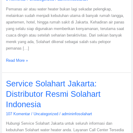
untuk
Pemanas air atau water heater bukan lagi sekadar pelengkap,
Perbaikan
melainkan sudah menjadi kebutuhan utama di banyak rumah tangga,
Berkualitas
apartemen, hotel, hingga rumah sakit di Jakarta. Kehadiran air panas
yang selalu siap digunakan memberikan kenyamanan, terutama saat
cuaca dingin atau setelah seharian beraktivitas. Dari sekian banyak
merek yang ada, Solahart dikenal sebagai salah satu pelopor
pemanas […]
Read More »
Service
Service Solahart Jakarta:
Solahart
Distributor Resmi Solahart
Jakarta:
Distributor
Indonesia
Resmi
107 Komentar
/
Uncategorized
/
admininfosolahart
Solahart
Indonesia
Hubungi Service Solahart Jakarta untuk seluruh informasi dan
kebutuhan Solahart water heater anda. Layanan Call Center Tersedia