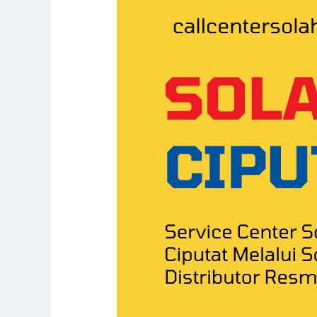
Solahart
Ciputat
0811-
611-
457