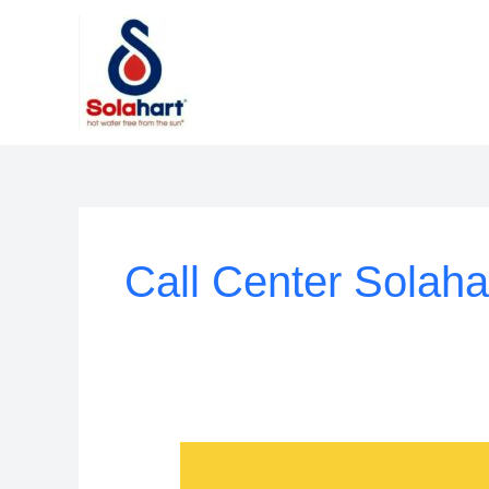
Lewati
ke
konten
Call Center Solaha
Service
Center