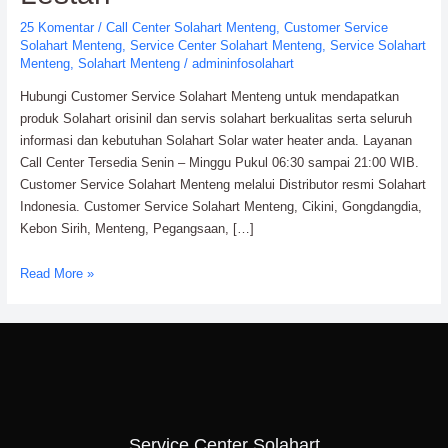
25 Komentar
/
Call Center Solahart Menteng
,
Customer Service
Solahart Menteng
,
Service Center Solahart Menteng
,
Service Solahart
Menteng
,
Solahart Menteng
/
admininfosolahart
Hubungi Customer Service Solahart Menteng untuk mendapatkan
produk Solahart orisinil dan servis solahart berkualitas serta seluruh
informasi dan kebutuhan Solahart Solar water heater anda. Layanan
Call Center Tersedia Senin – Minggu Pukul 06:30 sampai 21:00 WIB.
Customer Service Solahart Menteng melalui Distributor resmi Solahart
Indonesia. Customer Service Solahart Menteng, Cikini, Gongdangdia,
Kebon Sirih, Menteng, Pegangsaan, […]
Customer
Read More »
Service
Solahart
Menteng:
PT.
Citra
Wahana
Lestari
Service Center Solahart