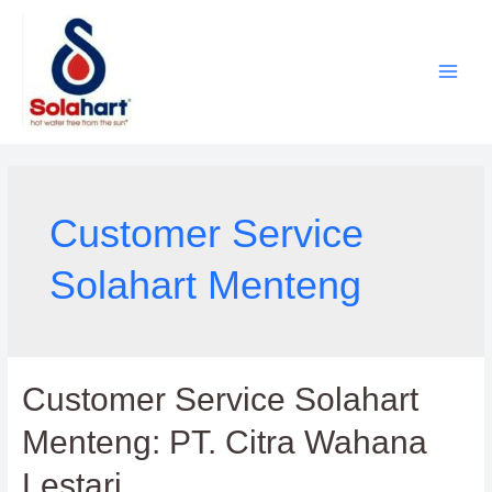
Lewati
ke
konten
Customer Service
Solahart Menteng
Customer Service Solahart
Menteng: PT. Citra Wahana
Lestari