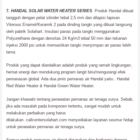
7.
HANDAL SOLAR WATER HEATER SERIES
.
Produk Handal dibuat
tangguh dengan pelat silinder tebal 2,5 mm dan dilapisi lapisan
Viterous Enamel/Keramik 2 pada dinding tangki yang dibuat langsung
oleh pabrik Solahart. Insulasi panas pada tangki menggunakan
Polyurethane dengan densitas 24 Kg/m3 tebal 50 mm dan tekanan
injeksi 2000 psi untuk memastikan tangki menyimpan air panas lebih
lama.
Produk yang dapat diandalkan adalah produk yang ramah lingkungan,
hemat energi dan mendukung program langit biru/mengurangi efek
pemanasan global. Ada dua jenis pemanas air Handal yaitu : Handal
Red Water Heater & Handal Green Water Heater.
Jangan khawatir tentang perawatan pemanas air tenaga surya. Sebab,
jika ada masalah pada komponen tertentu, sangat mudah untuk
melakukan perbaikan yang harus
dilakukan. callcentersolahart.com menyediakan layanan seumur hidup
untuk perawatan pemanas air tenaga surya.
Semua produk pemanas air dapat digunakan dan berfungsi dengan