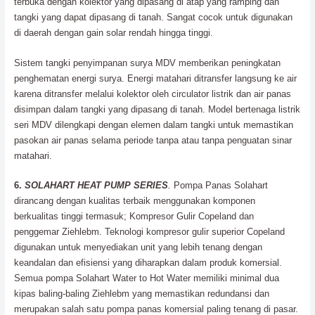
terbuka dengan kolektor yang dipasang di atap yang ramping dan
tangki yang dapat dipasang di tanah. Sangat cocok untuk digunakan
di daerah dengan gain solar rendah hingga tinggi.
Sistem tangki penyimpanan surya MDV memberikan peningkatan
penghematan energi surya. Energi matahari ditransfer langsung ke air
karena ditransfer melalui kolektor oleh circulator listrik dan air panas
disimpan dalam tangki yang dipasang di tanah. Model bertenaga listrik
seri MDV dilengkapi dengan elemen dalam tangki untuk memastikan
pasokan air panas selama periode tanpa atau tanpa penguatan sinar
matahari.
6.
SOLAHART HEAT PUMP SERIES
.
Pompa Panas Solahart
dirancang dengan kualitas terbaik menggunakan komponen
berkualitas tinggi termasuk; Kompresor Gulir Copeland dan
penggemar Ziehlebm. Teknologi kompresor gulir superior Copeland
digunakan untuk menyediakan unit yang lebih tenang dengan
keandalan dan efisiensi yang diharapkan dalam produk komersial.
Semua pompa Solahart Water to Hot Water memiliki minimal dua
kipas baling-baling Ziehlebm yang memastikan redundansi dan
merupakan salah satu pompa panas komersial paling tenang di pasar.