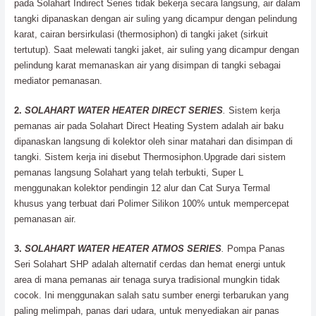
pada Solahart Indirect Series tidak bekerja secara langsung, air dalam
tangki dipanaskan dengan air suling yang dicampur dengan pelindung
karat, cairan bersirkulasi (thermosiphon) di tangki jaket (sirkuit
tertutup). Saat melewati tangki jaket, air suling yang dicampur dengan
pelindung karat memanaskan air yang disimpan di tangki sebagai
mediator pemanasan.
2.
SOLAHART WATER HEATER DIRECT SERIES
.
Sistem kerja
pemanas air pada Solahart Direct Heating System adalah air baku
dipanaskan langsung di kolektor oleh sinar matahari dan disimpan di
tangki. Sistem kerja ini disebut Thermosiphon.Upgrade dari sistem
pemanas langsung Solahart yang telah terbukti, Super L
menggunakan kolektor pendingin 12 alur dan Cat Surya Termal
khusus yang terbuat dari Polimer Silikon 100% untuk mempercepat
pemanasan air.
3.
SOLAHART WATER HEATER ATMOS SERIES
.
Pompa Panas
Seri Solahart SHP adalah alternatif cerdas dan hemat energi untuk
area di mana pemanas air tenaga surya tradisional mungkin tidak
cocok. Ini menggunakan salah satu sumber energi terbarukan yang
paling melimpah, panas dari udara, untuk menyediakan air panas