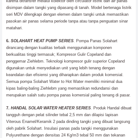
karena ditransfer melalui kolektor oleh circulator listrik dan air panas
disimpan dalam tangki yang dipasang di tanah. Model bertenaga listrik
seri MDV dilengkapi dengan elemen dalam tangki untuk memastikan
pasokan air panas selama periode tanpa atau tanpa penguatan sinar
matahari.
6.
SOLAHART HEAT PUMP SERIES
.
Pompa Panas Solahart
dirancang dengan kualitas terbaik menggunakan komponen
berkualitas tinggi termasuk; Kompresor Gulir Copeland dan
penggemar Ziehlebm. Teknologi kompresor gulir superior Copeland
digunakan untuk menyediakan unit yang lebih tenang dengan
keandalan dan efisiensi yang diharapkan dalam produk komersial.
Semua pompa Solahart Water to Hot Water memiliki minimal dua
kipas baling-baling Ziehlebm yang memastikan redundansi dan
merupakan salah satu pompa panas komersial paling tenang di pasar.
7.
HANDAL SOLAR WATER HEATER SERIES
.
Produk Handal dibuat
tangguh dengan pelat silinder tebal 2,5 mm dan dilapisi lapisan
Viterous Enamel/Keramik 2 pada dinding tangki yang dibuat langsung
oleh pabrik Solahart. Insulasi panas pada tangki menggunakan
Polyurethane dengan densitas 24 Kg/m3 tebal 50 mm dan tekanan