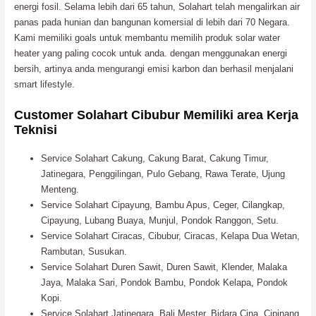
energi fosil. Selama lebih dari 65 tahun, Solahart telah mengalirkan air
panas pada hunian dan bangunan komersial di lebih dari 70 Negara.
Kami memiliki goals untuk membantu memilih produk solar water
heater yang paling cocok untuk anda. dengan menggunakan energi
bersih, artinya anda mengurangi emisi karbon dan berhasil menjalani
smart lifestyle.
Customer Solahart Cibubur Memiliki area Kerja
Teknisi
Service Solahart Cakung, Cakung Barat, Cakung Timur,
Jatinegara, Penggilingan, Pulo Gebang, Rawa Terate, Ujung
Menteng.
Service Solahart Cipayung, Bambu Apus, Ceger, Cilangkap,
Cipayung, Lubang Buaya, Munjul, Pondok Ranggon, Setu.
Service Solahart Ciracas, Cibubur, Ciracas, Kelapa Dua Wetan,
Rambutan, Susukan.
Service Solahart Duren Sawit, Duren Sawit, Klender, Malaka
Jaya, Malaka Sari, Pondok Bambu, Pondok Kelapa, Pondok
Kopi.
Service Solahart Jatinegara, Bali Mester, Bidara Cina, Cipinang