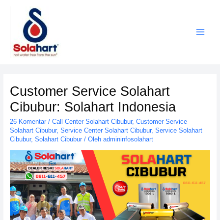
Lewati
ke
konten
Customer Service Solahart
Cibubur: Solahart Indonesia
26 Komentar
/
Call Center Solahart Cibubur
,
Customer Service
Solahart Cibubur
,
Service Center Solahart Cibubur
,
Service Solahart
Cibubur
,
Solahart Cibubur
/ Oleh
admininfosolahart