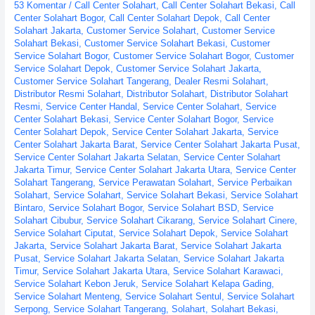
53 Komentar
/
Call Center Solahart
,
Call Center Solahart Bekasi
,
Call
Center Solahart Bogor
,
Call Center Solahart Depok
,
Call Center
Solahart Jakarta
,
Customer Service Solahart
,
Customer Service
Solahart Bekasi
,
Customer Service Solahart Bekasi
,
Customer
Service Solahart Bogor
,
Customer Service Solahart Bogor
,
Customer
Service Solahart Depok
,
Customer Service Solahart Jakarta
,
Customer Service Solahart Tangerang
,
Dealer Resmi Solahart
,
Distributor Resmi Solahart
,
Distributor Solahart
,
Distributor Solahart
Resmi
,
Service Center Handal
,
Service Center Solahart
,
Service
Center Solahart Bekasi
,
Service Center Solahart Bogor
,
Service
Center Solahart Depok
,
Service Center Solahart Jakarta
,
Service
Center Solahart Jakarta Barat
,
Service Center Solahart Jakarta Pusat
,
Service Center Solahart Jakarta Selatan
,
Service Center Solahart
Jakarta Timur
,
Service Center Solahart Jakarta Utara
,
Service Center
Solahart Tangerang
,
Service Perawatan Solahart
,
Service Perbaikan
Solahart
,
Service Solahart
,
Service Solahart Bekasi
,
Service Solahart
Bintaro
,
Service Solahart Bogor
,
Service Solahart BSD
,
Service
Solahart Cibubur
,
Service Solahart Cikarang
,
Service Solahart Cinere
,
Service Solahart Ciputat
,
Service Solahart Depok
,
Service Solahart
Jakarta
,
Service Solahart Jakarta Barat
,
Service Solahart Jakarta
Pusat
,
Service Solahart Jakarta Selatan
,
Service Solahart Jakarta
Timur
,
Service Solahart Jakarta Utara
,
Service Solahart Karawaci
,
Service Solahart Kebon Jeruk
,
Service Solahart Kelapa Gading
,
Service Solahart Menteng
,
Service Solahart Sentul
,
Service Solahart
Serpong
,
Service Solahart Tangerang
,
Solahart
,
Solahart Bekasi
,