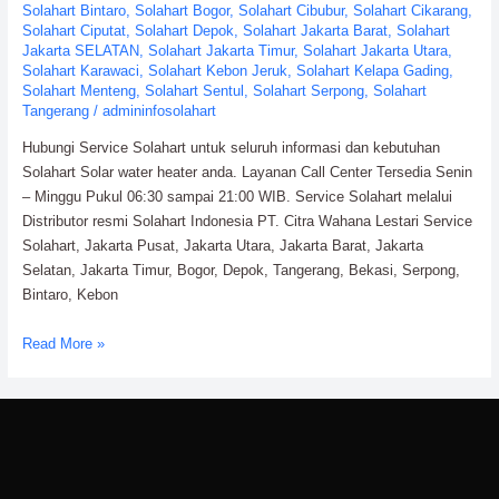
Solahart Bintaro
,
Solahart Bogor
,
Solahart Cibubur
,
Solahart Cikarang
,
Solahart Ciputat
,
Solahart Depok
,
Solahart Jakarta Barat
,
Solahart
Jakarta SELATAN
,
Solahart Jakarta Timur
,
Solahart Jakarta Utara
,
Solahart Karawaci
,
Solahart Kebon Jeruk
,
Solahart Kelapa Gading
,
Solahart Menteng
,
Solahart Sentul
,
Solahart Serpong
,
Solahart
Tangerang
/
admininfosolahart
Hubungi Service Solahart untuk seluruh informasi dan kebutuhan
Solahart Solar water heater anda. Layanan Call Center Tersedia Senin
– Minggu Pukul 06:30 sampai 21:00 WIB. Service Solahart melalui
Distributor resmi Solahart Indonesia PT. Citra Wahana Lestari Service
Solahart, Jakarta Pusat, Jakarta Utara, Jakarta Barat, Jakarta
Selatan, Jakarta Timur, Bogor, Depok, Tangerang, Bekasi, Serpong,
Bintaro, Kebon
Service
Read More »
Solahart
Water
Heater:
PT.
Citra
Wahana