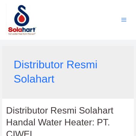
Lewati
ke
konten
Distributor Resmi
Solahart
Distributor Resmi Solahart
Handal Water Heater: PT.
CIWEL