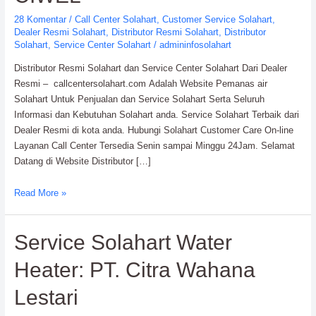
28 Komentar
/
Call Center Solahart
,
Customer Service Solahart
,
Dealer Resmi Solahart
,
Distributor Resmi Solahart
,
Distributor
Solahart
,
Service Center Solahart
/
admininfosolahart
Distributor Resmi Solahart dan Service Center Solahart Dari Dealer
Resmi – callcentersolahart.com Adalah Website Pemanas air
Solahart Untuk Penjualan dan Service Solahart Serta Seluruh
Informasi dan Kebutuhan Solahart anda. Service Solahart Terbaik dari
Dealer Resmi di kota anda. Hubungi Solahart Customer Care On-line
Layanan Call Center Tersedia Senin sampai Minggu 24Jam. Selamat
Datang di Website Distributor […]
Distributor
Read More »
Resmi
Solahart
Service Solahart Water
Handal
Water
Heater: PT. Citra Wahana
Heater:
PT.
Lestari
CIWEL