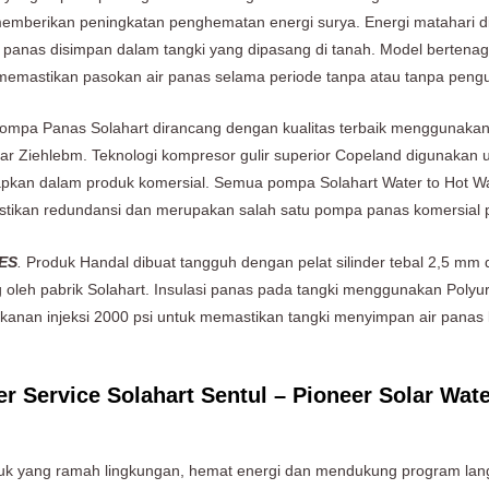
berikan peningkatan penghematan energi surya. Energi matahari ditr
n air panas disimpan dalam tangki yang dipasang di tanah. Model bertena
memastikan pasokan air panas selama periode tanpa atau tanpa pengu
mpa Panas Solahart dirancang dengan kualitas terbaik menggunakan 
 Ziehlebm. Teknologi kompresor gulir superior Copeland digunakan u
apkan dalam produk komersial. Semua pompa Solahart Water to Hot Wate
ikan redundansi dan merupakan salah satu pompa panas komersial pa
ES
.
Produk Handal dibuat tangguh dengan pelat silinder tebal 2,5 mm d
g oleh pabrik Solahart. Insulasi panas pada tangki menggunakan Poly
anan injeksi 2000 psi untuk memastikan tangki menyimpan air panas 
r Service Solahart Sentul – Pioneer Solar Wate
uk yang ramah lingkungan, hemat energi dan mendukung program lang