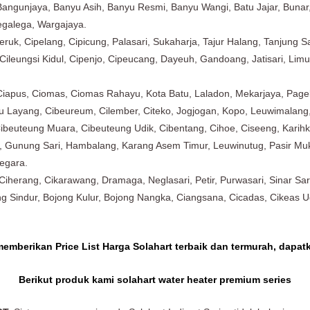
Bangunjaya, Banyu Asih, Banyu Resmi, Banyu Wangi, Batu Jajar, Bunar
egalega, Wargajaya.
ijeruk, Cipelang, Cipicung, Palasari, Sukaharja, Tajur Halang, Tanjung 
, Cileungsi Kidul, Cipenjo, Cipeucang, Dayeuh, Gandoang, Jatisari, Lim
Ciapus, Ciomas, Ciomas Rahayu, Kota Batu, Laladon, Mekarjaya, Pag
tu Layang, Cibeureum, Cilember, Citeko, Jogjogan, Kopo, Leuwimalang
ibeuteung Muara, Cibeuteung Udik, Cibentang, Cihoe, Ciseeng, Karihkil
, Gunung Sari, Hambalang, Karang Asem Timur, Leuwinutug, Pasir Mukti
negara.
iherang, Cikarawang, Dramaga, Neglasari, Petir, Purwasari, Sinar Sa
g Sindur, Bojong Kulur, Bojong Nangka, Ciangsana, Cicadas, Cikeas U
memberikan Price List Harga Solahart terbaik dan termurah, dapat
Berikut produk kami solahart water heater premium series