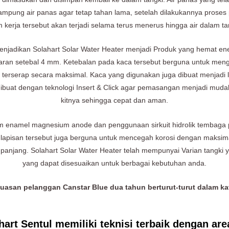
ampung air panas agar tetap tahan lama, setelah dilakukannya proses
em kerja tersebut akan terjadi selama terus menerus hingga air dalam t
 menjadikan Solahart Solar Water Heater menjadi Produk yang hemat ene
aran setebal 4 mm. Ketebalan pada kaca tersebut berguna untuk meng
 terserap secara maksimal. Kaca yang digunakan juga dibuat menjadi 
ibuat dengan teknologi Insert & Click agar pemasangan menjadi mudah
kitnya sehingga cepat dan aman.
nium enamel magnesium anode dan penggunaan sirkuit hidrolik tembaga
lapisan tersebut juga berguna untuk mencegah korosi dengan maksima
anjang. Solahart Solar Water Heater telah mempunyai Varian tangki ya
yang dapat disesuaikan untuk berbagai kebutuhan anda.
uasan pelanggan Canstar Blue dua tahun berturut-turut dalam kat
art Sentul memiliki teknisi terbaik dengan area