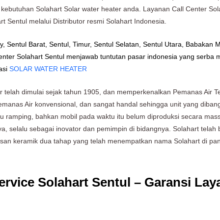
an kebutuhan Solahart Solar water heater anda. Layanan Call Center So
 Sentul melalui Distributor resmi Solahart Indonesia.
y, Sentul Barat, Sentul, Timur, Sentul Selatan, Sentul Utara, Babakan
enter Solahart Sentul menjawab tuntutan pasar indonesia yang serb
asi
SOLAR WATER HEATER
 telah dimulai sejak tahun 1905, dan memperkenalkan Pemanas Air Te
emanas Air konvensional, dan sangat handal sehingga unit yang diba
lalu ramping, bahkan mobil pada waktu itu belum diproduksi secara mas
ya, selalu sebagai inovator dan pemimpin di bidangnya. Solahart tela
isan keramik dua tahap yang telah menempatkan nama Solahart di pa
rvice Solahart Sentul – Garansi Lay