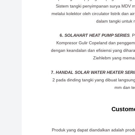
Sistem tangki penyimpanan surya MDV mem
melalui kolektor oleh circulator listrik da
dalam tangki untuk 
6.
SOLAHART HEAT PUMP SERIES
.
Po
Kompresor Gulir Copeland dan penggemar
dengan keandalan dan efisiensi yang dihar
Ziehlebm yang memast
7.
HANDAL SOLAR WATER HEATER SERI
2 pada dinding tangki yang dibuat langsun
mm dan tek
Custome
Produk yang dapat diandalkan adalah prod