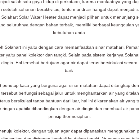
enjadi salah satu gaya hidup di perkotaan, karena manfaatnya yang da
 setelah seharian beraktivitas, tentu mandi air hangat dapat menjadi 
 Solahart Solar Water Heater dapat menjadi pilihan untuk menunjang s
cang seluruhnya dengan bahan terbaik, memiliki berbagai keunggulan y
kebutuhan anda.
leh Solahart ini yaitu dengan cara memanfaatkan sinar matahari. Pem
r yaitu panel kolektor dan tangki. Selain pada sistem kerjanya Solah
dingin. Hal tersebut bertujuan agar air dapat terus bersirkulasi secara 
baik.
at penutup kaca yang berguna agar sinar matahari dapat ditangkap den
ersebut berfungsi sebagai jalur untuk menghantarkan air yang ditelah di
terus bersikulasi tanpa bantuan dari luar, hal ini dikarenakan air ya
 ringan apabila dibandingkan dengan air dingin dan membuat air pan
prinsip thermosiphon.
an menuju kolektor, dengan tujuan agar dapat dipanaskan menggunakan
i dimasukan dan disimpan kembali ke dalam tangki. Air panas yang te