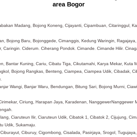
area Bogor
abakan Madang, Bojong Koneng, Cijayanti, Cipambuan, Citaringgul, 
an, Bojong Baru, Bojonggede, Cimanggis, Kedung Waringin, Ragajaya,
cir, Caringin. Ciderum. Ciherang Pondok. Cimande. Cimande Hilir. Cin
n, Bantar Kuning, Cariu, Cibatu Tiga, Cikutamahi, Karya Mekar, Kuta 
gkol, Bojong Rangkas, Benteng, Ciampea, Ciampea Udik, Cibadak, Ciba
.
Banjar Wangi, Banjar Waru, Bendungan, Bitung Sari, Bojong Murni, Ciaw
, Cirimekar, Ciriung, Harapan Jaya, Karadenan, NanggewerNanggewer
Tengah.
ang, Ciaruteun Ilir, Ciaruteun Udik, Cibatok 1, Cibatok 2, Cijujung, 
Situ Udik, Sukamaju.
Ciburayut, Ciburuy, Cigombong, Cisalada, Pasirjaya, Srogol, Tugujaya