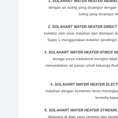
1.
SOLAHART WATER HEATER INDIRE
dengan air suling yang dicampur dengan pel
suling yang dicampur d
2.
SOLAHART WATER HEATER DIRECT 
kolektor oleh sinar matahari dan disimpan d
Super L menggunakan kolektor pendingin 
3.
SOLAHART WATER HEATER ATMOS SE
tenaga surya tradisional mungkin tida
menyediakan air panas untuk keluarga Anda
4.
SOLAHART WATER HEATER ELECT
matahari dengan komitmen terus meningkat
tersedia kapa
5.
SOLAHART WATER HEATER STREAMLI
dipasang di atap yang ramping dan tangki