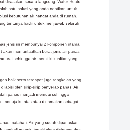
pat dirasakan secara langsung. Water Heater
salah satu solusi yang anda nantikan untuk
olusi kebutuhan air hangat anda di rumah.
ang tentunya hadir untuk menjawab seluruh
anas jenis ini mempunyai 2 komponen utama
art akan memanfaatkan berat jenis air panas
natural sehingga air memiliki kualitas yang
gan baik serta terdapat juga rangkaian yang
lapisi oleh sirip-sirip penyerap panas. Air
ng telah panas menjadi memuai sehingga
as menuju ke atas atau dinamakan sebagai
 panas matahari. Air yang sudah dipanaskan
lah kembali menuju tangki akan disimpan dan