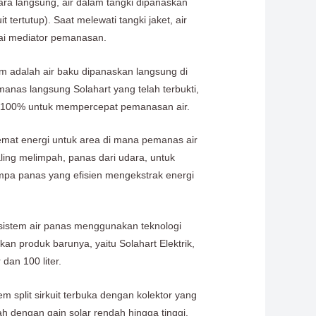
ara langsung, air dalam tangki dipanaskan
 tertutup). Saat melewati tangki jaket, air
gai mediator pemanasan.
m adalah air baku dipanaskan langsung di
manas langsung Solahart yang telah terbukti,
on 100% untuk mempercepat pemanasan air.
emat energi untuk area di mana pemanas air
ling melimpah, panas dari udara, untuk
ompa panas yang efisien mengekstrak energi
 sistem air panas menggunakan teknologi
 produk barunya, yaitu Solahart Elektrik,
dan 100 liter.
 split sirkuit terbuka dengan kolektor yang
h dengan gain solar rendah hingga tinggi.