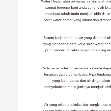
Water Heater atau pemanas air kini telah m
sangat berguna bagi anda yang telah lelah
membuat tubuh anda menjadi lebih rileks.
Solar water heater yang dibuat dan diran
Sistem kerja pemanas air yang diadopsi o
yang menopang cara kerja solar water heate
yang cenderung lebih ringan dibanding air 
Pada panel kolektor pemanas air ini terdap
tersusun dari pipa tembaga. Pipa tembaga t
yang lebih panas dan air dingin akan 
menyebabkan masa jenisnya menjadi lebih
Air yang telah tersikulasi dari tangki ak
dengan baik oleh kolektor lalu akan kembal