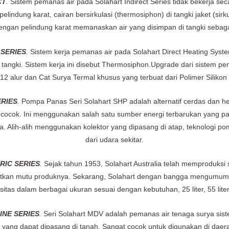
CT
.
Sistem pemanas air pada Solahart Indirect Series tidak bekerja sec
indung karat, cairan bersirkulasi (thermosiphon) di tangki jaket (sirkuit
engan pelindung karat memanaskan air yang disimpan di tangki seba
SERIES
.
Sistem kerja pemanas air pada Solahart Direct Heating Syste
i tangki. Sistem kerja ini disebut Thermosiphon.Upgrade dari sistem pe
12 alur dan Cat Surya Termal khusus yang terbuat dari Polimer Silik
RIES
.
Pompa Panas Seri Solahart SHP adalah alternatif cerdas dan h
k cocok. Ini menggunakan salah satu sumber energi terbarukan yang pa
. Alih-alih menggunakan kolektor yang dipasang di atap, teknologi p
dari udara sekitar.
RIC SERIES
.
Sejak tahun 1953, Solahart Australia telah memproduksi
kan mutu produknya. Sekarang, Solahart dengan bangga mengumumkan
sitas dalam berbagai ukuran sesuai dengan kebutuhan, 25 liter, 55 liter 
NE SERIES
.
Seri Solahart MDV adalah pemanas air tenaga surya sistem
 yang dapat dipasang di tanah. Sangat cocok untuk digunakan di daera