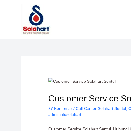
Lewati
ke
konten
Customer Service Sol
27 Komentar
/
Call Center Solahart Sentul
,
C
admininfosolahart
Customer Service Solahart Sentul. Hubungi C