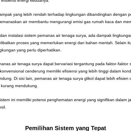
fisiensi energi keduanya.
dampak yang lebih rendah terhadap lingkungan dibandingkan dengan 
 memanaskan air membantu mengurangi emisi gas rumah kaca dan mem
dan instalasi sistem pemanas air tenaga surya, ada dampak lingkunga
libatkan proses yang memerlukan energi dan bahan mentah. Selain i
gkungan yang perlu diperhatikan.
manas air tenaga surya dapat bervariasi tergantung pada faktor-faktor se
konvensional cenderung memiliki efisiensi yang lebih tinggi dalam kondi
ndung. Di sisi lain, pemanas air tenaga surya glikol dapat lebih efisi
g kurang mendukung.
istem ini memiliki potensi penghematan energi yang signifikan dalam
sil.
Pemilihan Sistem yang Tepat