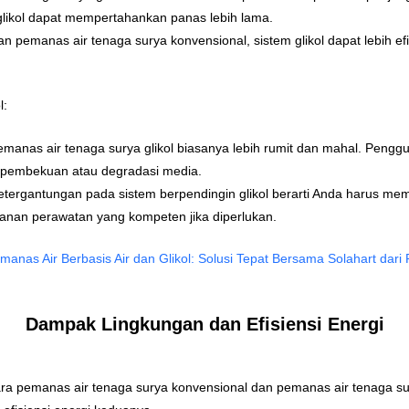
n glikol dapat mempertahankan panas lebih lama.
n pemanas air tenaga surya konvensional, sistem glikol dapat lebih e
l:
 pemanas air tenaga surya glikol biasanya lebih rumit dan mahal. Pen
 pembekuan atau degradasi media.
Ketergantungan pada sistem berpendingin glikol berarti Anda harus me
ayanan perawatan yang kompeten jika diperlukan.
anas Air Berbasis Air dan Glikol: Solusi Tepat Bersama Solahart dari 
Dampak Lingkungan dan Efisiensi Energi
 pemanas air tenaga surya konvensional dan pemanas air tenaga surya