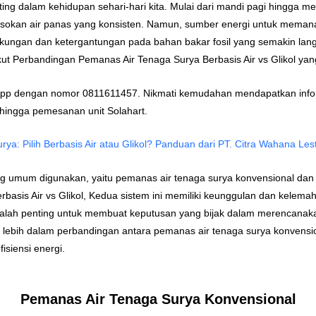
ing dalam kehidupan sehari-hari kita. Mulai dari mandi pagi hingga m
sokan air panas yang konsisten. Namun, sumber energi untuk memana
ungan dan ketergantungan pada bahan bakar fosil yang semakin lang
kut Perbandingan Pemanas Air Tenaga Surya Berbasis Air vs Glikol ya
sApp dengan nomor 0811611457. Nikmati kemudahan mendapatkan infor
 hingga pemesanan unit Solahart.
a: Pilih Berbasis Air atau Glikol? Panduan dari PT. Citra Wahana Lesta
g umum digunakan, yaitu pemanas air tenaga surya konvensional dan p
basis Air vs Glikol, Kedua sistem ini memiliki keunggulan dan kel
alah penting untuk membuat keputusan yang bijak dalam merencanaka
ahi lebih dalam perbandingan antara pemanas air tenaga surya konvensi
isiensi energi.
Pemanas Air Tenaga Surya Konvensional