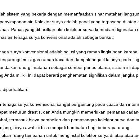
ah sistem yang bekerja dengan memanfaatkan sinar matahari langsung 
penyimpanan air. Kolektor surya adalah panel yang terpasang di atap
nas. Panas yang dihasilkan oleh kolektor surya kemudian digunakan
s air tenaga surya konvensional adalah sebagai berikut:
naga surya konvensional adalah solusi yang ramah lingkungan karena 
ngurangi emisi gas rumah kaca dan dampak negatif lainnya pada lin
ndalkan energi matahari sebagai sumber panas utama, sistem ini dapat
 Anda miliki. Ini dapat berarti penghematan signifikan dalam jangka p
 diperhatikan:
r tenaga surya konvensional sangat bergantung pada cuaca dan intens
ni dapat menurun drastis, dan Anda mungkin memerlukan pemanas cadan
 mahal, termasuk biaya pembelian dan pemasangan kolektor surya dan 
jang, biaya awal ini bisa menjadi hambatan bagi beberapa orang.
erlukan ruang tambahan untuk menginstal kolektor surya di atap atau a