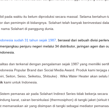
bil pada waktu itu belum diproduksi secara massal. Selama bertahun-ta
tor dan pemimpin di bidangnya. Solahart telah banyak berinvestasi d
 nama Solahart di panggung dunia.
ndonesia sudah 31 tahun sejak 1987,
berawal dari sebuah divisi perlen
njangkau penjuru negeri melalui 34 distributor, jaringan agen dan out
Indonesia.
alitas dan terkenal dengan pengalaman sejak 1987 yang memiliki serti
ndonesia Popular Brand dan Social Media Award. Produk kami terjag
, Seiton, Seiso, Seiketsu, Shitsuke) . Wika Water Heater akan selalu
ik
kami untuk Indonesia.
Sistem pemanas air pada Solahart Indirect Series tidak bekerja secara
ung karat, cairan bersirkulasi (thermosiphon) di tangki jaket (sirkuit te
at memanaskan air yang disimpan di tangki sebagai mediator pemanas