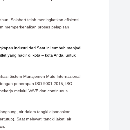
hun, Solahart telah meningkatkan efisiensi
alam memperkenalkan proses pelapisan
gkapan industri dari Saat ini tumbuh menjadi
let yang hadir di kota – kota Anda. untuk
fikasi Sistem Manajemen Mutu Internasional,
a dengan penerapan ISO 9001:2015, ISO
 bekerja melalui VAVE dan continuous
 langsung, air dalam tangki dipanaskan
rtutup). Saat melewati tangki jaket, air
an.