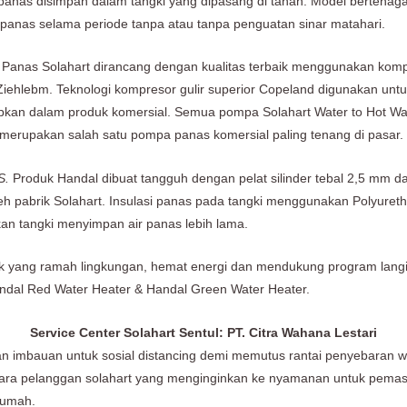
 air panas disimpan dalam tangki yang dipasang di tanah. Model bertenag
 panas selama periode tanpa atau tanpa penguatan sinar matahari.
anas Solahart dirancang dengan kualitas terbaik menggunakan kompo
ehlebm. Teknologi kompresor gulir superior Copeland digunakan untu
pkan dalam produk komersial. Semua pompa Solahart Water to Hot Wate
erupakan salah satu pompa panas komersial paling tenang di pasar.
S.
Produk Handal dibuat tangguh dengan pelat silinder tebal 2,5 mm da
leh pabrik Solahart. Insulasi panas pada tangki menggunakan Polyure
kan tangki menyimpan air panas lebih lama.
k yang ramah lingkungan, hemat energi dan mendukung program langi
andal Red Water Heater & Handal Green Water Heater.
Service Center Solahart Sentul: PT. Citra Wahana Lestari
dan imbauan untuk sosial distancing demi memutus rantai penyebaran
 para pelanggan solahart yang menginginkan ke nyamanan untuk pema
rumah.