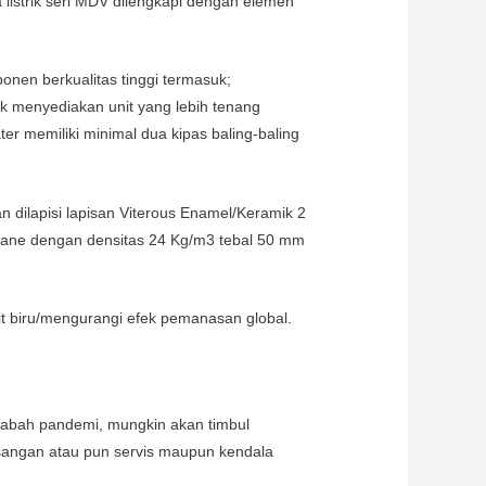
a listrik seri MDV dilengkapi dengan elemen
nen berkualitas tinggi termasuk;
k menyediakan unit yang lebih tenang
r memiliki minimal dua kipas baling-baling
n dilapisi lapisan Viterous Enamel/Keramik 2
thane dengan densitas 24 Kg/m3 tebal 50 mm
t biru/mengurangi efek pemanasan global.
 wabah pandemi, mungkin akan timbul
sangan atau pun servis maupun kendala