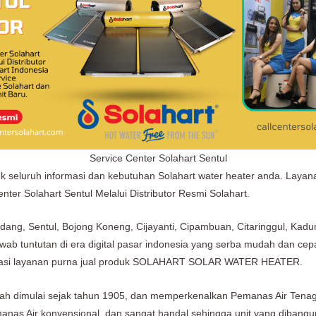
Service Center Solahart Sentul
uk seluruh informasi dan kebutuhan Solahart water heater anda. Layan
nter Solahart Sentul Melalui Distributor Resmi Solahart.
adang, Sentul, Bojong Koneng, Cijayanti, Cipambuan, Citaringgul, Ka
wab tuntutan di era digital pasar indonesia yang serba mudah dan c
ormasi layanan purna jual produk SOLAHART SOLAR WATER HEATER.
lah dimulai sejak tahun 1905, dan memperkenalkan Pemanas Air Tenaga
anas Air konvensional, dan sangat handal sehingga unit yang dibang