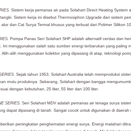
RIES.
Sistem kerja pemanas air pada Solahart Direct Heating System a
i tangki. Sistem kerja ini disebut Thermosiphon.Upgrade dari sistem pe
 alur dan Cat Surya Termal khusus yang terbuat dari Polimer Silikon
IES.
Pompa Panas Seri Solahart SHP adalah alternatif cerdas dan he
ok. Ini menggunakan salah satu sumber energi terbarukan yang paling 
 Alih-alih menggunakan kolektor yang dipasang di atap, teknologi po
SERIES.
Sejak tahun 1953, Solahart Australia telah memproduksi sist
kan mutu produknya. Sekarang, Solahart dengan bangga mengumumkan 
ai dengan kebutuhan, 25 liter, 55 liter dan 100 liter.
E SERIES.
Seri Solahart MDV adalah pemanas air tenaga surya sistem 
ang dapat dipasang di tanah. Sangat cocok untuk digunakan di daerah 
ikan peningkatan penghematan energi surya. Energi matahari ditrans