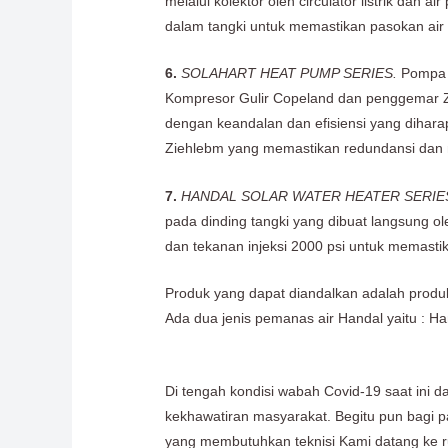
melalui kolektor oleh circulator listrik dan
dalam tangki untuk memastikan pasokan air
6.
SOLAHART HEAT PUMP SERIES.
Pompa P
Kompresor Gulir Copeland dan penggemar Zi
dengan keandalan dan efisiensi yang dihara
Ziehlebm yang memastikan redundansi dan m
7.
HANDAL SOLAR WATER HEATER SERIE
pada dinding tangki yang dibuat langsung o
dan tekanan injeksi 2000 psi untuk memasti
Produk yang dapat diandalkan adalah produ
Ada dua jenis pemanas air Handal yaitu : H
Di tengah kondisi wabah Covid-19 saat ini 
kekhawatiran masyarakat. Begitu pun bagi
yang membutuhkan teknisi Kami datang ke 