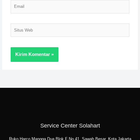
Email
Situs
Web
Service Center Solahart
Ruko Harco Mangga Dua Blok F No.41. Sawah Besar, Kota Jakarta