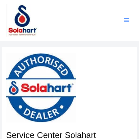
Lewati
ke
konten
Service Center Solahart