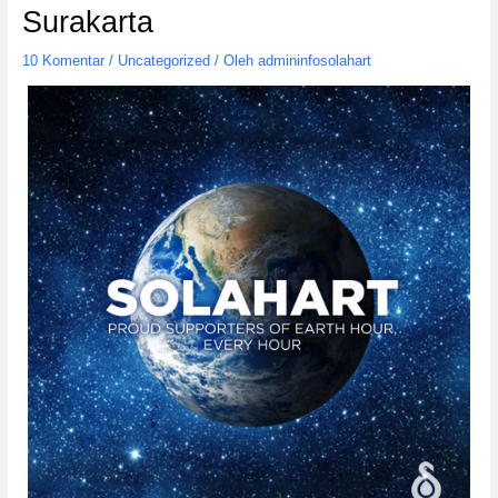
Surakarta
10 Komentar
/
Uncategorized
/ Oleh
admininfosolahart