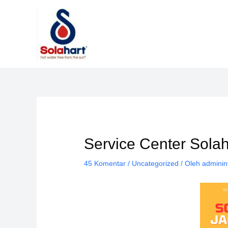
Lewati
ke
konten
Service Center Sola
45 Komentar
/
Uncategorized
/ Oleh
adminin