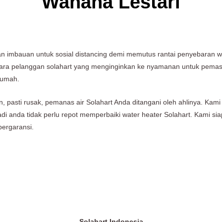
Wahana Lestari
dan imbauan untuk sosial distancing demi memutus rantai penyebaran
 para pelanggan solahart yang menginginkan ke nyamanan untuk pema
rumah.
 pasti rusak, pemanas air Solahart Anda ditangani oleh ahlinya. Ka
 Jadi anda tidak perlu repot memperbaiki water heater Solahart. Kam
bergaransi.
Solahart Indonesia