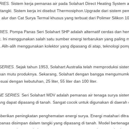
RIES.
Sistem kerja pemanas air pada Solahart Direct Heating System a
i tangki. Sistem kerja ini disebut Thermosiphon.Upgrade dari sistem pe
 alur dan Cat Surya Termal khusus yang terbuat dari Polimer Silikon
IES.
Pompa Panas Seri Solahart SHP adalah alternatif cerdas dan he
ok. Ini menggunakan salah satu sumber energi terbarukan yang paling 
 Alih-alih menggunakan kolektor yang dipasang di atap, teknologi po
SERIES.
Sejak tahun 1953, Solahart Australia telah memproduksi sist
kan mutu produknya. Sekarang, Solahart dengan bangga mengumumkan 
ai dengan kebutuhan, 25 liter, 55 liter dan 100 liter.
E SERIES.
Seri Solahart MDV adalah pemanas air tenaga surya sistem 
ang dapat dipasang di tanah. Sangat cocok untuk digunakan di daerah 
ikan peningkatan penghematan energi surya. Energi matahari ditrans
 air panas disimpan dalam tangki yang dipasang di tanah. Model bertenag