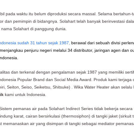
bil pada waktu itu belum diproduksi secara massal. Selama bertahun-ta
tor dan pemimpin di bidangnya. Solahart telah banyak berinvestasi d
 nama Solahart di panggung dunia.
ndonesia sudah 31 tahun sejak 1987,
berawal dari sebuah divisi perlen
njangkau penjuru negeri melalui 34 distributor, jaringan agen dan out
Indonesia.
alitas dan terkenal dengan pengalaman sejak 1987 yang memiliki serti
ndonesia Popular Brand dan Social Media Award. Produk kami terjag
, Seiton, Seiso, Seiketsu, Shitsuke) . Wika Water Heater akan selalu
ik
kami untuk Indonesia.
Sistem pemanas air pada Solahart Indirect Series tidak bekerja secara
ung karat, cairan bersirkulasi (thermosiphon) di tangki jaket (sirkuit te
at memanaskan air yang disimpan di tangki sebagai mediator pemanas