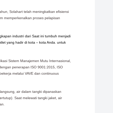
hun, Solahart telah meningkatkan efisiensi
alam memperkenalkan proses pelapisan
gkapan industri dari Saat ini tumbuh menjadi
let yang hadir di kota – kota Anda. untuk
fikasi Sistem Manajemen Mutu Internasional,
a dengan penerapan ISO 9001:2015, ISO
 bekerja melalui VAVE dan continuous
 langsung, air dalam tangki dipanaskan
rtutup). Saat melewati tangki jaket, air
an.