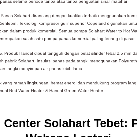
 panas selama periode tanpa atau tanpa penguatan sinar matahari.
anas Solahart dirancang dengan kualitas terbaik menggunakan kompo
ehlebm. Teknologi kompresor gulir superior Copeland digunakan untu
pkan dalam produk komersial. Semua pompa Solahart Water to Hot Wate
erupakan salah satu pompa panas komersial paling tenang di pasar.
S.
Produk Handal dibuat tangguh dengan pelat silinder tebal 2,5 mm da
leh pabrik Solahart. Insulasi panas pada tangki menggunakan Polyure
kan tangki menyimpan air panas lebih lama.
k yang ramah lingkungan, hemat energi dan mendukung program langi
andal Red Water Heater & Handal Green Water Heater.
 Center Solahart Tebet: P