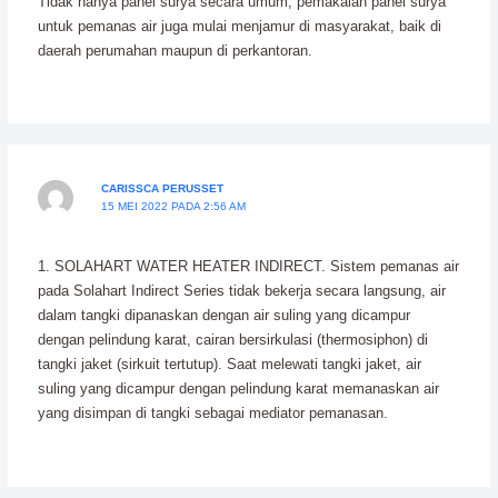
Tidak hanya panel surya secara umum, pemakaian panel surya
untuk pemanas air juga mulai menjamur di masyarakat, baik di
daerah perumahan maupun di perkantoran.
CARISSCA PERUSSET
15 MEI 2022 PADA 2:56 AM
1. SOLAHART WATER HEATER INDIRECT. Sistem pemanas air
pada Solahart Indirect Series tidak bekerja secara langsung, air
dalam tangki dipanaskan dengan air suling yang dicampur
dengan pelindung karat, cairan bersirkulasi (thermosiphon) di
tangki jaket (sirkuit tertutup). Saat melewati tangki jaket, air
suling yang dicampur dengan pelindung karat memanaskan air
yang disimpan di tangki sebagai mediator pemanasan.