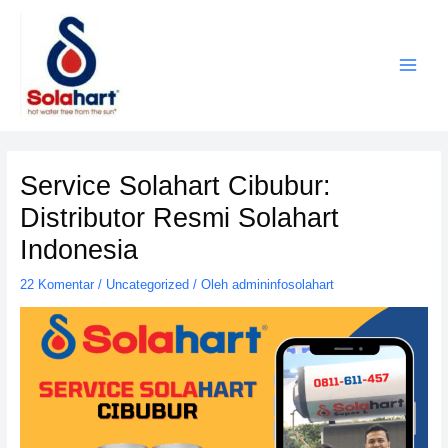
Lewati
ke
konten
Service Solahart Cibubur:
Distributor Resmi Solahart
Indonesia
22 Komentar
/
Uncategorized
/ Oleh
admininfosolahart