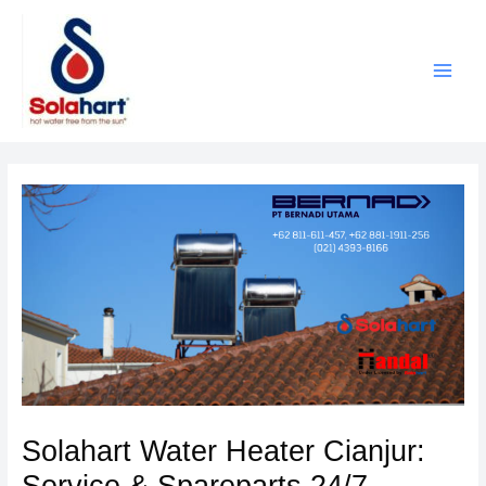
Lewati
ke
konten
Solahart Water Heater Cianjur:
Service & Spareparts 24/7