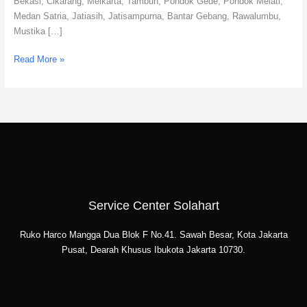
Bekasi, Cikarang, Meikarta, Tambun, Pondok Gede, Pondok Melati,
Medan Satria, Jatiasih, Jatisampurna, Bantar Gebang, Rawalumbu,
Mustika […]
Read More »
Service Center Solahart
Ruko Harco Mangga Dua Blok F No.41. Sawah Besar, Kota Jakarta
Pusat, Dearah Khusus Ibukota Jakarta 10730.