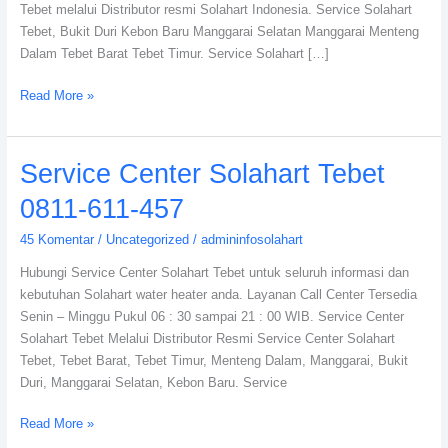
Tebet melalui Distributor resmi Solahart Indonesia. Service Solahart
Tebet, Bukit Duri Kebon Baru Manggarai Selatan Manggarai Menteng
Dalam Tebet Barat Tebet Timur. Service Solahart […]
Read More »
Service
Service Center Solahart Tebet
Center
0811-611-457
Solahart
Tebet
45 Komentar
/
Uncategorized
/
admininfosolahart
0811-
Hubungi Service Center Solahart Tebet untuk seluruh informasi dan
611-
kebutuhan Solahart water heater anda. Layanan Call Center Tersedia
457
Senin – Minggu Pukul 06 : 30 sampai 21 : 00 WIB. Service Center
Solahart Tebet Melalui Distributor Resmi Service Center Solahart
Tebet, Tebet Barat, Tebet Timur, Menteng Dalam, Manggarai, Bukit
Duri, Manggarai Selatan, Kebon Baru. Service
Read More »