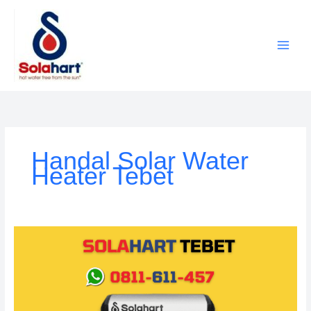
Lewati
ke
konten
Handal Solar Water
Heater Tebet
Service
Solahart
Tebet:
Distributor
resmi
Solahart