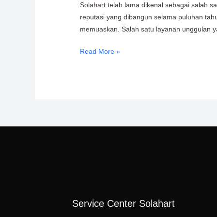
Konsultasi
Solahart telah lama dikenal sebagai salah 
&
reputasi yang dibangun selama puluhan tahu
Edukasi
memuaskan. Salah satu layanan unggulan yan
Pemanas
Air
Read More »
Service Center Solahart