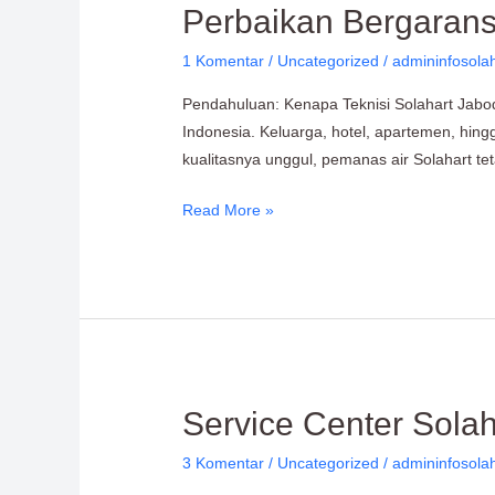
Perbaikan Bergarans
Jabodetabek:
untuk
1 Komentar
/
Uncategorized
/
admininfosola
Pemasangan,
Pendahuluan: Kenapa Teknisi Solahart Jabode
Perawatan,
Indonesia. Keluarga, hotel, apartemen, hin
dan
kualitasnya unggul, pemanas air Solahart te
Perbaikan
Bergaransi
Read More »
Service
Service Center Sola
Center
3 Komentar
/
Uncategorized
/
admininfosola
Solahart