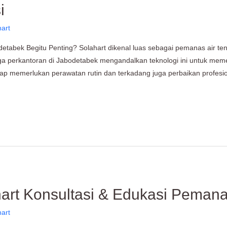
i
hart
tabek Begitu Penting? Solahart dikenal luas sebagai pemanas air tena
gga perkantoran di Jabodetabek mengandalkan teknologi ini untuk mem
tap memerlukan perawatan rutin dan terkadang juga perbaikan profesion
hart Konsultasi & Edukasi Pemana
hart