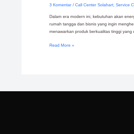
3 Komentar
/
Call Center Solahart
,
Service C
Center
Terdekat:
Dalam era modern ini, kebutuhan akan energ
Profesional
rumah tangga dan bisnis yang ingin menghem
&
menawarkan produk berkualitas tinggi yang 
Terintegrasi
Read More »