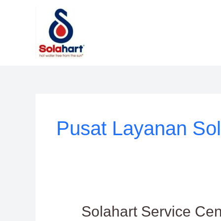
Lewati
ke
konten
Pusat Layanan Sol
Solahart
Solahart Service Cent
Service