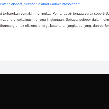
enter Solahart
,
Service Solahart
/
admininfosolahart
i terbarukan semakin meningkat. Pemanas air tenaga surya seperti So
at energi sekaligus menjaga lingkungan. Sebagai pelopor dalam tekno
dirancang untuk efisiensi energi, ketahanan jangka panjang, dan perf