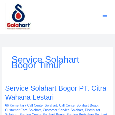
Lewati
ke
konten
Service Solahart
Bogor Timur
Service
Service Solahart Bogor PT. Citra
Solahart
Wahana Lestari
Bogor
PT.
66 Komentar
/
Call Center Solahart
,
Call Center Solahart Bogor
,
Citra
Customer Care Solahart
,
Customer Service Solahart
,
Distributor
Wahana
Solahart
,
Service Center Solahart Bogor
,
Service Perbaikan Solahart
,