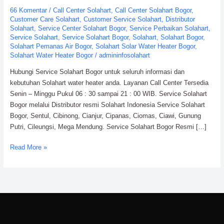
PT.
66 Komentar
/
Call Center Solahart
,
Call Center Solahart Bogor
,
Citra
Customer Care Solahart
,
Customer Service Solahart
,
Distributor
Wahana
Solahart
,
Service Center Solahart Bogor
,
Service Perbaikan Solahart
,
Service Solahart
,
Service Solahart Bogor
,
Solahart
,
Solahart Bogor
,
Lestari
Solahart Pemanas Air Bogor
,
Solahart Solar Water Heater Bogor
,
Solahart Water Heater Bogor
/
admininfosolahart
Hubungi Service Solahart Bogor untuk seluruh informasi dan
kebutuhan Solahart water heater anda. Layanan Call Center Tersedia
Senin – Minggu Pukul 06 : 30 sampai 21 : 00 WIB. Service Solahart
Bogor melalui Distributor resmi Solahart Indonesia Service Solahart
Bogor, Sentul, Cibinong, Cianjur, Cipanas, Ciomas, Ciawi, Gunung
Putri, Cileungsi, Mega Mendung. Service Solahart Bogor Resmi […]
Read More »