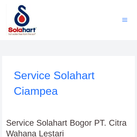
Lewati
ke
konten
Service Solahart
Ciampea
Service
Service Solahart Bogor PT. Citra
Solahart
Wahana Lestari
Bogor